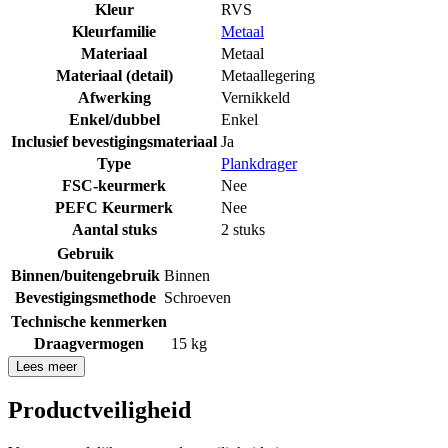
Kleur
RVS
Kleurfamilie
Metaal
Materiaal
Metaal
Materiaal (detail)
Metaallegering
Afwerking
Vernikkeld
Enkel/dubbel
Enkel
Inclusief bevestigingsmateriaal
Ja
Type
Plankdrager
FSC-keurmerk
Nee
PEFC Keurmerk
Nee
Aantal stuks
2 stuks
Gebruik
Binnen/buitengebruik
Binnen
Bevestigingsmethode
Schroeven
Technische kenmerken
Draagvermogen
15 kg
Lees meer
Productveiligheid