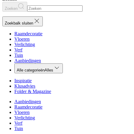
Zoeken
Zoekbalk sluiten
Raamdecoratie
Vloeren
Verlichting
Verf
Tuin
Aanbiedingen
Alle categorieën
Alles
Inspiratie
Klusadvies
Folder & Magazine
Aanbiedingen
Raamdecoratie
Vloeren
Verlichting
Verf
Tuin