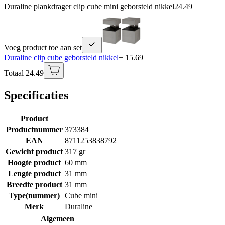
Duraline plankdrager clip cube mini geborsteld nikkel
24.49
Voeg product toe aan set
Duraline clip cube geborsteld nikkel
+ 15.69
Totaal 24.49
Specificaties
Product
Productnummer
373384
EAN
8711253838792
Gewicht product
317 gr
Hoogte product
60 mm
Lengte product
31 mm
Breedte product
31 mm
Type(nummer)
Cube mini
Merk
Duraline
Algemeen