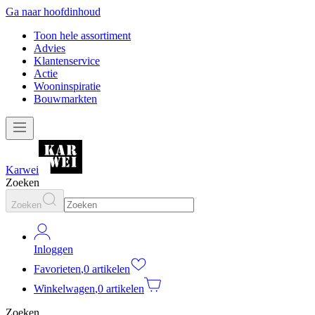
Ga naar hoofdinhoud
Toon hele assortiment
Advies
Klantenservice
Actie
Wooninspiratie
Bouwmarkten
Karwei
Zoeken
Zoeken
Inloggen
Favorieten
,
0 artikelen
Winkelwagen
,
0 artikelen
Zoeken