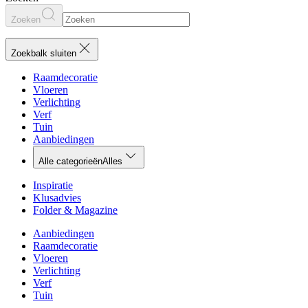
Zoeken
Zoekbalk sluiten
Raamdecoratie
Vloeren
Verlichting
Verf
Tuin
Aanbiedingen
Alle categorieën
Alles
Inspiratie
Klusadvies
Folder & Magazine
Aanbiedingen
Raamdecoratie
Vloeren
Verlichting
Verf
Tuin