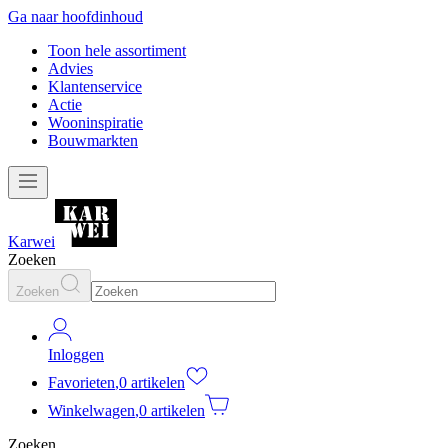
Ga naar hoofdinhoud
Toon hele assortiment
Advies
Klantenservice
Actie
Wooninspiratie
Bouwmarkten
Karwei
Zoeken
Zoeken
Inloggen
Favorieten
,
0 artikelen
Winkelwagen
,
0 artikelen
Zoeken