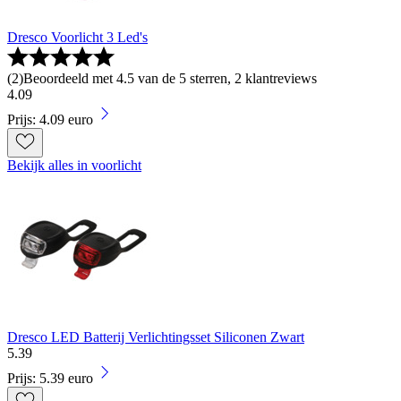
Dresco Voorlicht 3 Led's
(
2
)
Beoordeeld met 4.5 van de 5 sterren, 2 klantreviews
4
.
09
Prijs: 4.09 euro
Bekijk alles in voorlicht
Dresco LED Batterij Verlichtingsset Siliconen Zwart
5
.
39
Prijs: 5.39 euro