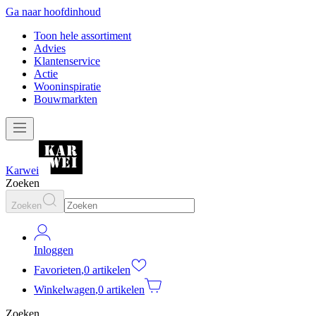
Ga naar hoofdinhoud
Toon hele assortiment
Advies
Klantenservice
Actie
Wooninspiratie
Bouwmarkten
Karwei
Zoeken
Zoeken
Inloggen
Favorieten
,
0 artikelen
Winkelwagen
,
0 artikelen
Zoeken