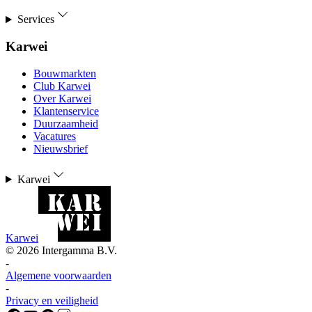
Services
Karwei
Bouwmarkten
Club Karwei
Over Karwei
Klantenservice
Duurzaamheid
Vacatures
Nieuwsbrief
Karwei
Karwei
©
2026
Intergamma B.V.
-
Algemene voorwaarden
-
Privacy en veiligheid