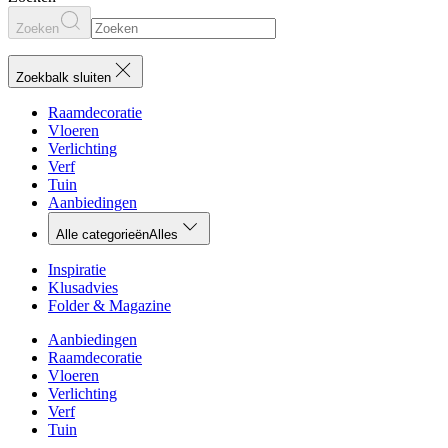
Zoeken
Zoekbalk sluiten
Raamdecoratie
Vloeren
Verlichting
Verf
Tuin
Aanbiedingen
Alle categorieën
Alles
Inspiratie
Klusadvies
Folder & Magazine
Aanbiedingen
Raamdecoratie
Vloeren
Verlichting
Verf
Tuin