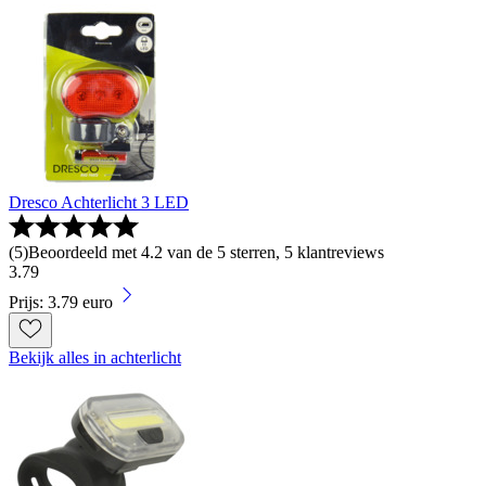
Dresco Achterlicht 3 LED
(
5
)
Beoordeeld met 4.2 van de 5 sterren, 5 klantreviews
3
.
79
Prijs: 3.79 euro
Bekijk alles in achterlicht