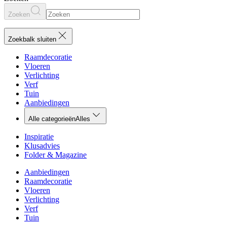
Zoeken
Zoekbalk sluiten
Raamdecoratie
Vloeren
Verlichting
Verf
Tuin
Aanbiedingen
Alle categorieën
Alles
Inspiratie
Klusadvies
Folder & Magazine
Aanbiedingen
Raamdecoratie
Vloeren
Verlichting
Verf
Tuin