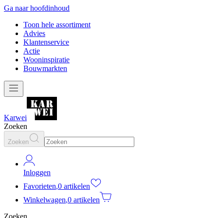
Ga naar hoofdinhoud
Toon hele assortiment
Advies
Klantenservice
Actie
Wooninspiratie
Bouwmarkten
Karwei
Zoeken
Zoeken
Inloggen
Favorieten
,
0 artikelen
Winkelwagen
,
0 artikelen
Zoeken