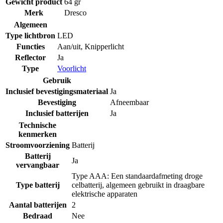
Gewicht product
64 gr
Merk
Dresco
Algemeen
Type lichtbron
LED
Functies
Aan/uit
,
Knipperlicht
Reflector
Ja
Type
Voorlicht
Gebruik
Inclusief bevestigingsmateriaal
Ja
Bevestiging
Afneembaar
Inclusief batterijen
Ja
Technische
kenmerken
Stroomvoorziening
Batterij
Batterij
Ja
vervangbaar
Type AAA: Een standaardafmeting droge
Type batterij
celbatterij, algemeen gebruikt in draagbare
elektrische apparaten
Aantal batterijen
2
Bedraad
Nee