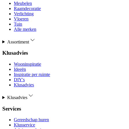
Meubelen
Raamdecoratie
Verlichting
Vloeren
Tuin
Alle merken
Assortiment
Klusadvies
Wooninspiratie
Ideeën
Inspiratie per ruimte
DIY's
Klusadvies
Klusadvies
Services
Gereedschap huren
Klusservice