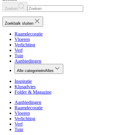
Zoeken
Zoekbalk sluiten
Raamdecoratie
Vloeren
Verlichting
Verf
Tuin
Aanbiedingen
Alle categorieën
Alles
Inspiratie
Klusadvies
Folder & Magazine
Aanbiedingen
Raamdecoratie
Vloeren
Verlichting
Verf
Tuin