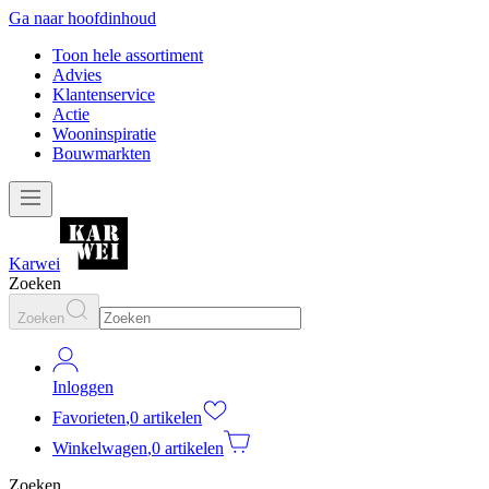
Ga naar hoofdinhoud
Toon hele assortiment
Advies
Klantenservice
Actie
Wooninspiratie
Bouwmarkten
Karwei
Zoeken
Zoeken
Inloggen
Favorieten
,
0 artikelen
Winkelwagen
,
0 artikelen
Zoeken