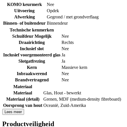
KOMO keurmerk
Nee
Uitvoering
Opdek
Afwerking
Gegrond / met grondverflaag
Binnen- of buitendeur
Binnendeur
Technische kenmerken
Schuifdeur Mogelijk
Nee
Draairichting
Rechts
Inclusief slot
Nee
Inclusief voorgemonteerd glas
Ja
Slotgatfrezing
Ja
Kern
Massieve kern
Inbraakwerend
Nee
Brandvertragend
Nee
Materiaal
Materiaal
Glas
,
Hout - bewerkt
Materiaal (detail)
Grenen
,
MDF (medium-density fibreboard)
Oorsprong van hout
Oceanië
,
Zuid-Amerika
Lees meer
Productveiligheid