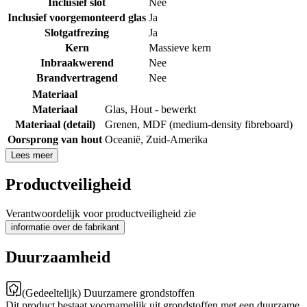
Inclusief slot
Nee
Inclusief voorgemonteerd glas
Ja
Slotgatfrezing
Ja
Kern
Massieve kern
Inbraakwerend
Nee
Brandvertragend
Nee
Materiaal
Materiaal
Glas
,
Hout - bewerkt
Materiaal (detail)
Grenen
,
MDF (medium-density fibreboard)
Oorsprong van hout
Oceanië
,
Zuid-Amerika
Lees meer
Productveiligheid
Verantwoordelijk voor productveiligheid zie
informatie over de fabrikant
Duurzaamheid
(Gedeeltelijk) Duurzamere grondstoffen
Dit product bestaat voornamelijk uit grondstoffen met een duurzame