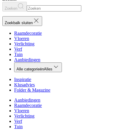
Zoeken
Zoekbalk sluiten
Raamdecoratie
Vloeren
Verlichting
Verf
Tuin
Aanbiedingen
Alle categorieën
Alles
Inspiratie
Klusadvies
Folder & Magazine
Aanbiedingen
Raamdecoratie
Vloeren
Verlichting
Verf
Tuin