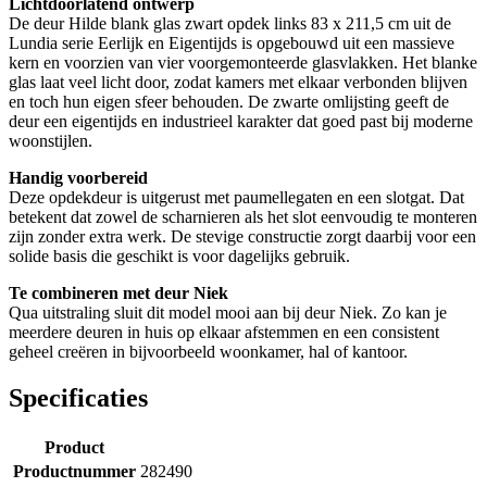
Lichtdoorlatend ontwerp
De deur Hilde blank glas zwart opdek links 83 x 211,5 cm uit de
Lundia serie Eerlijk en Eigentijds is opgebouwd uit een massieve
kern en voorzien van vier voorgemonteerde glasvlakken. Het blanke
glas laat veel licht door, zodat kamers met elkaar verbonden blijven
en toch hun eigen sfeer behouden. De zwarte omlijsting geeft de
deur een eigentijds en industrieel karakter dat goed past bij moderne
woonstijlen.
Handig voorbereid
Deze opdekdeur is uitgerust met paumellegaten en een slotgat. Dat
betekent dat zowel de scharnieren als het slot eenvoudig te monteren
zijn zonder extra werk. De stevige constructie zorgt daarbij voor een
solide basis die geschikt is voor dagelijks gebruik.
Te combineren met deur Niek
Qua uitstraling sluit dit model mooi aan bij deur Niek. Zo kan je
meerdere deuren in huis op elkaar afstemmen en een consistent
geheel creëren in bijvoorbeeld woonkamer, hal of kantoor.
Specificaties
Product
Productnummer
282490