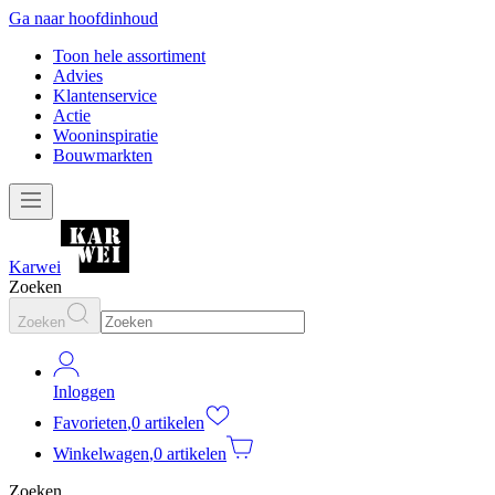
Ga naar hoofdinhoud
Toon hele assortiment
Advies
Klantenservice
Actie
Wooninspiratie
Bouwmarkten
Karwei
Zoeken
Zoeken
Inloggen
Favorieten
,
0 artikelen
Winkelwagen
,
0 artikelen
Zoeken