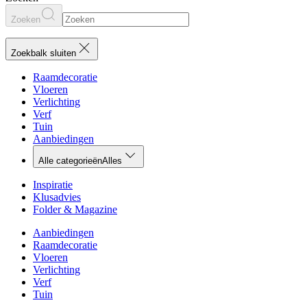
Zoeken
Zoekbalk sluiten
Raamdecoratie
Vloeren
Verlichting
Verf
Tuin
Aanbiedingen
Alle categorieën
Alles
Inspiratie
Klusadvies
Folder & Magazine
Aanbiedingen
Raamdecoratie
Vloeren
Verlichting
Verf
Tuin