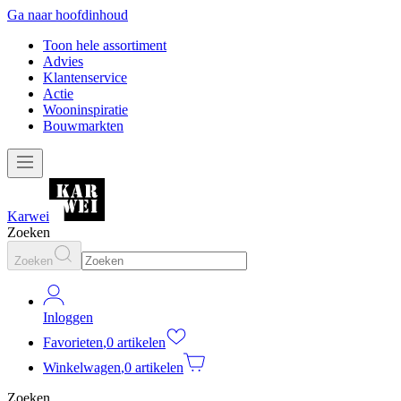
Ga naar hoofdinhoud
Toon hele assortiment
Advies
Klantenservice
Actie
Wooninspiratie
Bouwmarkten
Karwei
Zoeken
Zoeken
Inloggen
Favorieten
,
0 artikelen
Winkelwagen
,
0 artikelen
Zoeken