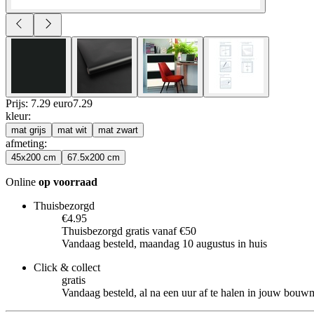
Prijs: 7.29 euro
7
.
29
kleur
:
mat grijs
mat wit
mat zwart
afmeting
:
45x200 cm
67.5x200 cm
Online
op voorraad
Thuisbezorgd
€4.95
Thuisbezorgd gratis vanaf €50
Vandaag besteld, maandag 10 augustus in huis
Click & collect
gratis
Vandaag besteld, al na een uur af te halen in jouw bouw