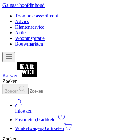
Ga naar hoofdinhoud
Toon hele assortiment
Advies
Klantenservice
Actie
Wooninspiratie
Bouwmarkten
Karwei
Zoeken
Zoeken
Inloggen
Favorieten
,
0 artikelen
Winkelwagen
,
0 artikelen
Zoeken