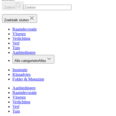
Zoeken
Zoekbalk sluiten
Raamdecoratie
Vloeren
Verlichting
Verf
Tuin
Aanbiedingen
Alle categorieën
Alles
Inspiratie
Klusadvies
Folder & Magazine
Aanbiedingen
Raamdecoratie
Vloeren
Verlichting
Verf
Tuin