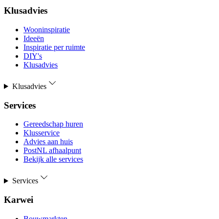
Klusadvies
Wooninspiratie
Ideeën
Inspiratie per ruimte
DIY's
Klusadvies
Klusadvies
Services
Gereedschap huren
Klusservice
Advies aan huis
PostNL afhaalpunt
Bekijk alle services
Services
Karwei
Bouwmarkten