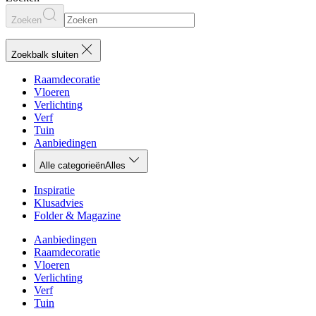
Zoeken
Zoekbalk sluiten
Raamdecoratie
Vloeren
Verlichting
Verf
Tuin
Aanbiedingen
Alle categorieën
Alles
Inspiratie
Klusadvies
Folder & Magazine
Aanbiedingen
Raamdecoratie
Vloeren
Verlichting
Verf
Tuin