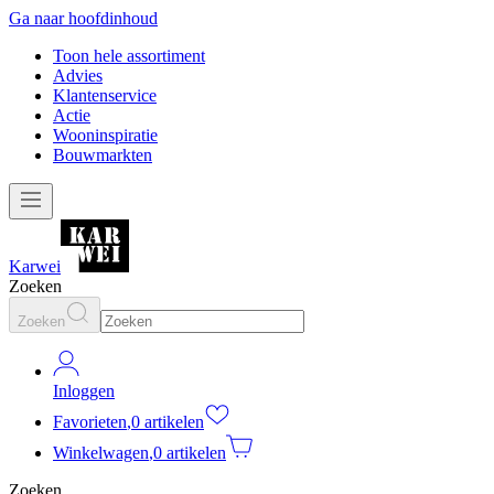
Ga naar hoofdinhoud
Toon hele assortiment
Advies
Klantenservice
Actie
Wooninspiratie
Bouwmarkten
Karwei
Zoeken
Zoeken
Inloggen
Favorieten
,
0 artikelen
Winkelwagen
,
0 artikelen
Zoeken