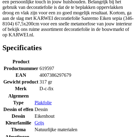
een persoonlijke touch in jouw huishouden. Belangrijk bij het
gebruik van decoratiefolie is dat de te beplakken oppervlakken
droog en vlak zijn voor een zo goed mogelijk resultaat. Kortom, ga
aan de slag met KARWEI decoratiefolie Sanremo Eiken sepia (346-
8104) 67,5x200cm voor een snelle metamorfose van jouw interieur
of bekijk ons ruime assortiment decoratiefolie in de bouwmarkt of
op KARWEI.nl.
Specificaties
Product
Productnummer
619597
EAN
4007386297679
Gewicht product
317 gr
Merk
D-c-fix
Algemeen
Type
Plakfolie
Dessin of effen
Dessin
Dessin
Eikenhout
Kleurfamilie
Grijs
Thema
Natuurlijke materialen
Afmetingen