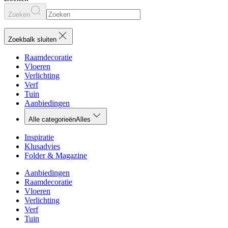
Zoeken
Zoekbalk sluiten
Raamdecoratie
Vloeren
Verlichting
Verf
Tuin
Aanbiedingen
Alle categorieën
Alles
Inspiratie
Klusadvies
Folder & Magazine
Aanbiedingen
Raamdecoratie
Vloeren
Verlichting
Verf
Tuin