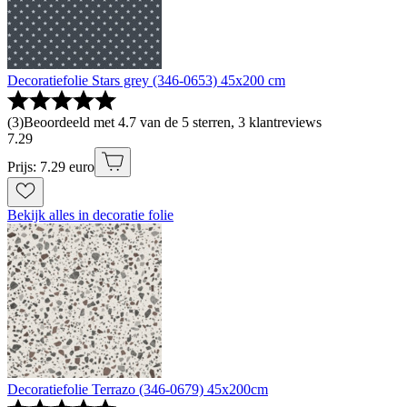
Decoratiefolie Stars grey (346-0653) 45x200 cm
(
3
)
Beoordeeld met 4.7 van de 5 sterren, 3 klantreviews
7
.
29
Prijs: 7.29 euro
Bekijk alles in decoratie folie
Decoratiefolie Terrazo (346-0679) 45x200cm