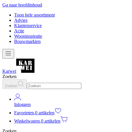
Ga naar hoofdinhoud
Toon hele assortiment
Advies
Klantenservice
Actie
Wooninspiratie
Bouwmarkten
Karwei
Zoeken
Zoeken
Inloggen
Favorieten
,
0 artikelen
Winkelwagen
,
0 artikelen
Zoeken