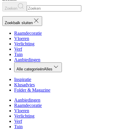
Zoeken
Zoekbalk sluiten
Raamdecoratie
Vloeren
Verlichting
Verf
Tuin
Aanbiedingen
Alle categorieën
Alles
Inspiratie
Klusadvies
Folder & Magazine
Aanbiedingen
Raamdecoratie
Vloeren
Verlichting
Verf
Tuin