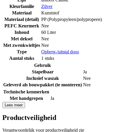
Kleurfamilie
Zilver
Materiaal
Kunststof
Materiaal (detail)
PP (Polypropyleen/polypropeen)
PEFC Keurmerk
Nee
Inhoud
60 Liter
Met deksel
Nee
Met zwenkwieltjes
Nee
Type
Opberg-/uitstal doos
Aantal stuks
1 stuks
Gebruik
Stapelbaar
Ja
Inclusief waszak
Nee
Geleverd als bouwpakket (te monteren)
Nee
Technische kenmerken
Met handgrepen
Ja
Lees meer
Productveiligheid
Verantwoordelijk voor productveiligheid zie