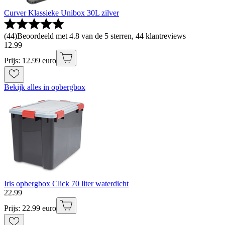
Curver Klassieke Unibox 30L zilver
(
44
)
Beoordeeld met 4.8 van de 5 sterren, 44 klantreviews
12
.
99
Prijs: 12.99 euro
Bekijk alles in opbergbox
Iris opbergbox Click 70 liter waterdicht
22
.
99
Prijs: 22.99 euro