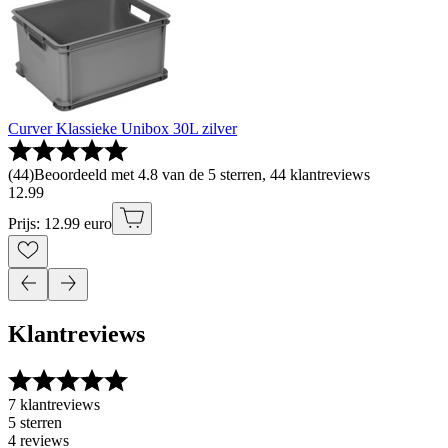
Curver Klassieke Unibox 30L zilver
(
44
)
Beoordeeld met 4.8 van de 5 sterren, 44 klantreviews
12
.
99
Prijs: 12.99 euro
Klantreviews
7 klantreviews
5 sterren
4 reviews