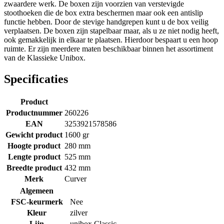
zwaardere werk. De boxen zijn voorzien van verstevigde
stoothoeken die de box extra beschermen maar ook een antislip
functie hebben. Door de stevige handgrepen kunt u de box veilig
verplaatsen. De boxen zijn stapelbaar maar, als u ze niet nodig heeft,
ook gemakkelijk in elkaar te plaatsen. Hierdoor bespaart u een hoop
ruimte. Er zijn meerdere maten beschikbaar binnen het assortiment
van de Klassieke Unibox.
Specificaties
Product
Productnummer
260226
EAN
3253921578586
Gewicht product
1600 gr
Hoogte product
280 mm
Lengte product
525 mm
Breedte product
432 mm
Merk
Curver
Algemeen
FSC-keurmerk
Nee
Kleur
zilver
Lijn
unibox Classic