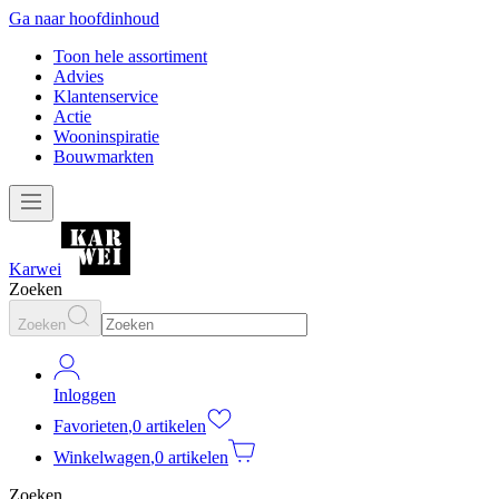
Ga naar hoofdinhoud
Toon hele assortiment
Advies
Klantenservice
Actie
Wooninspiratie
Bouwmarkten
Karwei
Zoeken
Zoeken
Inloggen
Favorieten
,
0 artikelen
Winkelwagen
,
0 artikelen
Zoeken