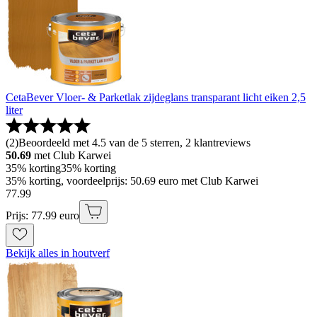
CetaBever Vloer- & Parketlak zijdeglans transparant licht eiken 2,5
liter
(
2
)
Beoordeeld met 4.5 van de 5 sterren, 2 klantreviews
50.69
met Club Karwei
35% korting
35% korting
35% korting, voordeelprijs: 50.69 euro met Club Karwei
77
.
99
Prijs: 77.99 euro
Bekijk alles in houtverf