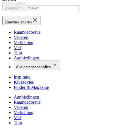
Zoeken
Zoekbalk sluiten
Raamdecoratie
Vloeren
Verlichting
Verf
Tuin
Aanbiedingen
Alle categorieën
Alles
Inspiratie
Klusadvies
Folder & Magazine
Aanbiedingen
Raamdecoratie
Vloeren
Verlichting
Verf
Tuin