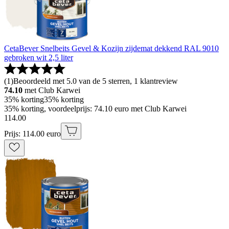
CetaBever Snelbeits Gevel & Kozijn zijdemat dekkend RAL 9010
gebroken wit 2,5 liter
(
1
)
Beoordeeld met 5.0 van de 5 sterren, 1 klantreview
74.10
met Club Karwei
35% korting
35% korting
35% korting, voordeelprijs: 74.10 euro met Club Karwei
114
.
00
Prijs: 114.00 euro