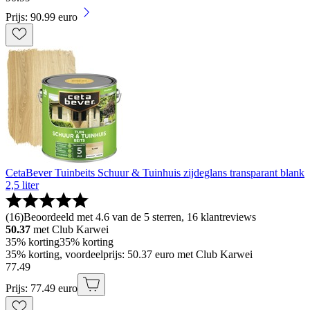
Prijs: 90.99 euro
CetaBever Tuinbeits Schuur & Tuinhuis zijdeglans transparant blank
2,5 liter
(
16
)
Beoordeeld met 4.6 van de 5 sterren, 16 klantreviews
50.37
met Club Karwei
35% korting
35% korting
35% korting, voordeelprijs: 50.37 euro met Club Karwei
77
.
49
Prijs: 77.49 euro