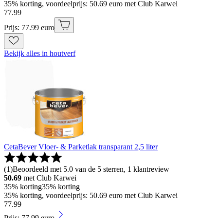
35% korting, voordeelprijs: 50.69 euro met Club Karwei
77
.
99
Prijs: 77.99 euro
Bekijk alles in houtverf
CetaBever Vloer- & Parketlak transparant 2,5 liter
(
1
)
Beoordeeld met 5.0 van de 5 sterren, 1 klantreview
50.69
met Club Karwei
35% korting
35% korting
35% korting, voordeelprijs: 50.69 euro met Club Karwei
77
.
99
Prijs: 77.99 euro