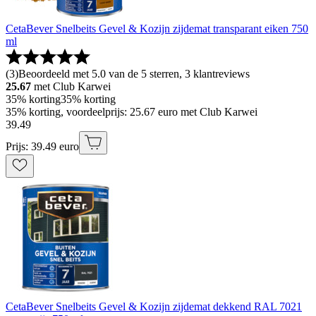
CetaBever Snelbeits Gevel & Kozijn zijdemat transparant eiken 750
ml
(
3
)
Beoordeeld met 5.0 van de 5 sterren, 3 klantreviews
25.67
met Club Karwei
35% korting
35% korting
35% korting, voordeelprijs: 25.67 euro met Club Karwei
39
.
49
Prijs: 39.49 euro
CetaBever Snelbeits Gevel & Kozijn zijdemat dekkend RAL 7021