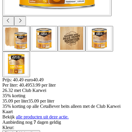
Prijs: 40.49 euro
40
.
49
Per
liter
:
40.49
53.99
per
liter
26.32
met Club Karwei
35% korting
35.09
per
liter
35.09
per
liter
35% korting op alle CetaBever beits alleen met de Club Karwei
Kaart
Bekijk
alle producten uit deze actie.
Aanbieding nog
7
dagen geldig
Kleur
: