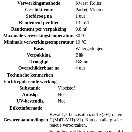
Verwerkingsmethode
Kwast
,
Roller
Geschikt voor
Parket
,
Vloeren
Stofdroog na
1 uur
Rendement per liter
13 m²/L
Rendement per verpakking
9.8 m²
Maximale verwerkingstemperatuur
30 °C
Minimale verwerkingstemperatuur
10 °C
Basis
Watergedragen
Verpakking
Blik
Droogtijd
168 uur
Overschilderbaar na
4 uur
Technische kenmerken
Vochtregulerende werking
Ja
Substantie
Vloeistof
Antislip
Nee
UV-bestendig
Nee
Etiketinformatie
Bevat 1,2-benzisothiazool-3(2H)-on en
Gevarenaanduidingen
C(M)IT/MIT(3:1). Kan een allergische
reactie veroorzaken.
Inhoud/verpakking afvoeren naar …
Bij