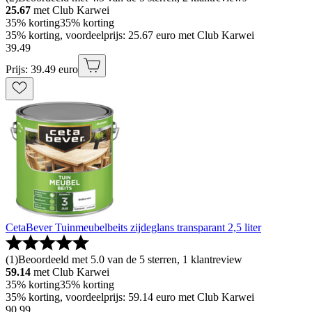
25.67
met Club Karwei
35% korting
35% korting
35% korting, voordeelprijs: 25.67 euro met Club Karwei
39
.
49
Prijs: 39.49 euro
CetaBever Tuinmeubelbeits zijdeglans transparant 2,5 liter
(
1
)
Beoordeeld met 5.0 van de 5 sterren, 1 klantreview
59.14
met Club Karwei
35% korting
35% korting
35% korting, voordeelprijs: 59.14 euro met Club Karwei
90
.
99