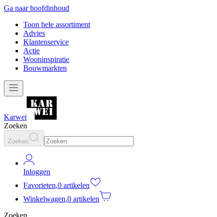
Ga naar hoofdinhoud
Toon hele assortiment
Advies
Klantenservice
Actie
Wooninspiratie
Bouwmarkten
Karwei
Zoeken
Zoeken
Inloggen
Favorieten
,
0 artikelen
Winkelwagen
,
0 artikelen
Zoeken