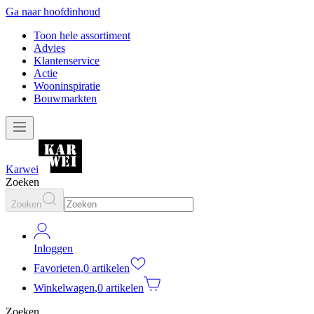
Ga naar hoofdinhoud
Toon hele assortiment
Advies
Klantenservice
Actie
Wooninspiratie
Bouwmarkten
Karwei
Zoeken
Zoeken
Inloggen
Favorieten
,
0 artikelen
Winkelwagen
,
0 artikelen
Zoeken