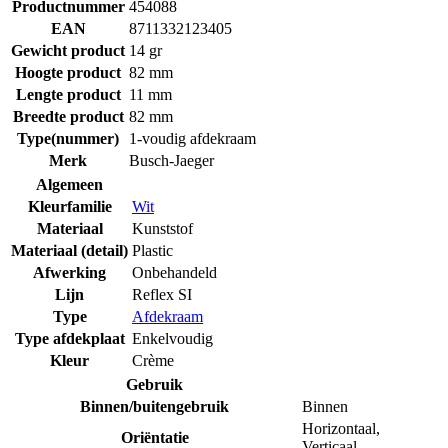
Productnummer
454088
EAN
8711332123405
Gewicht product
14 gr
Hoogte product
82 mm
Lengte product
11 mm
Breedte product
82 mm
Type(nummer)
1-voudig afdekraam
Merk
Busch-Jaeger
Algemeen
Kleurfamilie
Wit
Materiaal
Kunststof
Materiaal (detail)
Plastic
Afwerking
Onbehandeld
Lijn
Reflex SI
Type
Afdekraam
Type afdekplaat
Enkelvoudig
Kleur
Crème
Gebruik
Binnen/buitengebruik
Binnen
Horizontaal
,
Oriëntatie
Verticaal