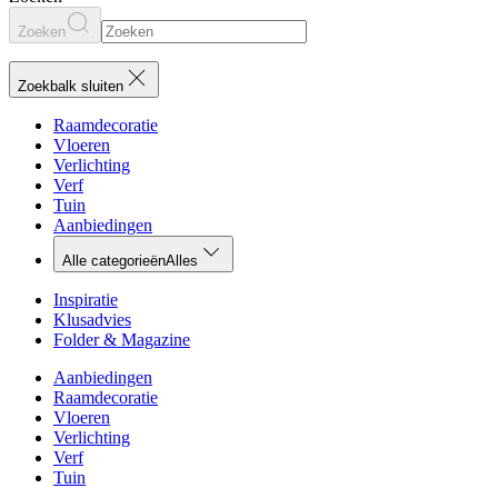
Zoeken
Zoekbalk sluiten
Raamdecoratie
Vloeren
Verlichting
Verf
Tuin
Aanbiedingen
Alle categorieën
Alles
Inspiratie
Klusadvies
Folder & Magazine
Aanbiedingen
Raamdecoratie
Vloeren
Verlichting
Verf
Tuin