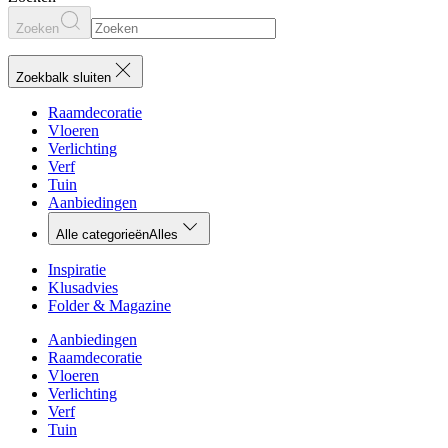
Zoeken
Zoekbalk sluiten
Raamdecoratie
Vloeren
Verlichting
Verf
Tuin
Aanbiedingen
Alle categorieën
Alles
Inspiratie
Klusadvies
Folder & Magazine
Aanbiedingen
Raamdecoratie
Vloeren
Verlichting
Verf
Tuin