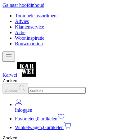
Ga naar hoofdinhoud
Toon hele assortiment
Advies
Klantenservice
Actie
Wooninspiratie
Bouwmarkten
Karwei
Zoeken
Zoeken
Inloggen
Favorieten
,
0 artikelen
Winkelwagen
,
0 artikelen
Zoeken