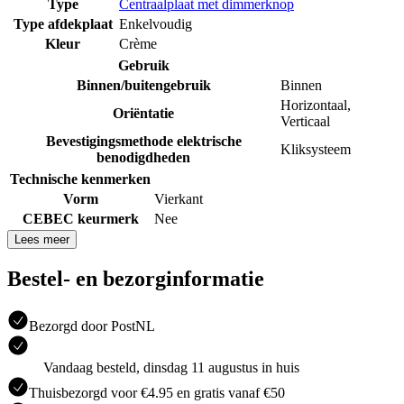
Type
Centraalplaat met dimmerknop
Type afdekplaat
Enkelvoudig
Kleur
Crème
Gebruik
Binnen/buitengebruik
Binnen
Horizontaal
,
Oriëntatie
Verticaal
Bevestigingsmethode elektrische
Kliksysteem
benodigdheden
Technische kenmerken
Vorm
Vierkant
CEBEC keurmerk
Nee
Lees meer
Bestel- en bezorginformatie
Bezorgd door PostNL
Vandaag besteld, dinsdag 11 augustus in huis
Thuisbezorgd voor €4.95 en gratis vanaf €50