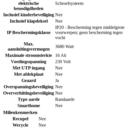
elektrische
Schroefsysteem
benodigdheden
Inclusief kinderbeveiliging
Nee
Inclusief klapdeksel
Nee
IP20 - Bescherming tegen middelgrote
IP Beschermingsklasse
voorwerpen; geen bescherming tegen
vocht
Max.
3680 Watt
aansluitingsvermogen
Maximale stroomsterkte
16 Ah
Voedingsspanning
230 Volt
Met UTP ingang
Nee
Met afdekplaat
Nee
Geaard
Ja
Overspanningsbeveiliging
Nee
Oververhittingsbeveiliging
Nee
Type aarde
Randaarde
Smarthome
Nee
Milieukenmerken
Recupel
Nee
Wecycle
Nee