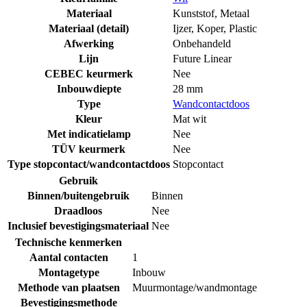
Materiaal
Kunststof
,
Metaal
Materiaal (detail)
Ijzer
,
Koper
,
Plastic
Afwerking
Onbehandeld
Lijn
Future Linear
CEBEC keurmerk
Nee
Inbouwdiepte
28 mm
Type
Wandcontactdoos
Kleur
Mat wit
Met indicatielamp
Nee
TÜV keurmerk
Nee
Type stopcontact/wandcontactdoos
Stopcontact
Gebruik
Binnen/buitengebruik
Binnen
Draadloos
Nee
Inclusief bevestigingsmateriaal
Nee
Technische kenmerken
Aantal contacten
1
Montagetype
Inbouw
Methode van plaatsen
Muurmontage/wandmontage
Bevestigingsmethode