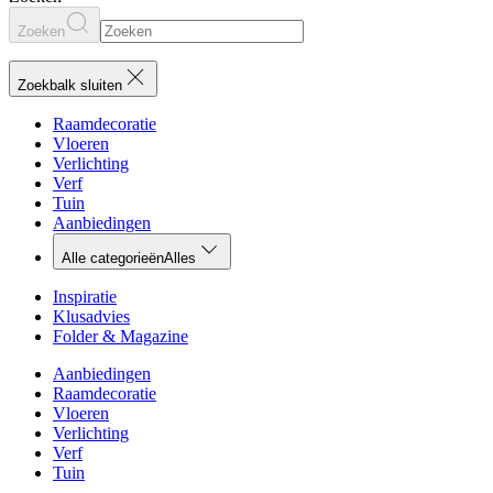
Zoeken
Zoekbalk sluiten
Raamdecoratie
Vloeren
Verlichting
Verf
Tuin
Aanbiedingen
Alle categorieën
Alles
Inspiratie
Klusadvies
Folder & Magazine
Aanbiedingen
Raamdecoratie
Vloeren
Verlichting
Verf
Tuin