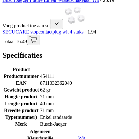
Busch Jaeger Future Linear Wisselschakelaar Wit
+ 25.19
Voeg product toe aan set
SECUCARE stopcontactplug wit 4 stuks
+ 1.94
Totaal 16.49
Specificaties
Product
Productnummer
454111
EAN
8711332362040
Gewicht product
62 gr
Hoogte product
71 mm
Lengte product
40 mm
Breedte product
71 mm
Type(nummer)
Enkel randaarde
Merk
Busch-Jaeger
Algemeen
Kleurfamilie
Wit