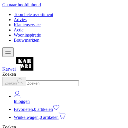
Ga naar hoofdinhoud
Toon hele assortiment
Advies
Klantenservice
Actie
Wooninspiratie
Bouwmarkten
Karwei
Zoeken
Zoeken
Inloggen
Favorieten
,
0 artikelen
Winkelwagen
,
0 artikelen
Zoeken