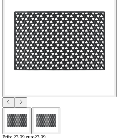
Prijs: 23.99 euro
23
.
99