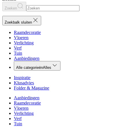
Zoeken
Zoekbalk sluiten
Raamdecoratie
Vloeren
Verlichting
Verf
Tuin
Aanbiedingen
Alle categorieën
Alles
Inspiratie
Klusadvies
Folder & Magazine
Aanbiedingen
Raamdecoratie
Vloeren
Verlichting
Verf
Tuin