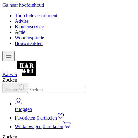
Ga naar hoofdinhoud
Toon hele assortiment
Advies
Klantenservice
Actie
Wooninspiratie
Bouwmarkten
Karwei
Zoeken
Zoeken
Inloggen
Favorieten
,
0 artikelen
Winkelwagen
,
0 artikelen
Zoeken