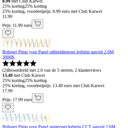
8.99
met Club Karwei
25% korting
25% korting
25% korting, voordeelprijs: 8.99 euro met Club Karwei
11
.
99
Prijs: 11.99 euro
Briloner Pimp your Panel uitbreidingsset ledstrip aan/uit 2.6M
3000K
(
2
)
Beoordeeld met 2.0 van de 5 sterren, 2 klantreviews
13.49
met Club Karwei
25% korting
25% korting
25% korting, voordeelprijs: 13.49 euro met Club Karwei
17
.
99
Prijs: 17.99 euro
Briloner Pimp your Panel startersset ledstrip CCT aan/uit 2.6M