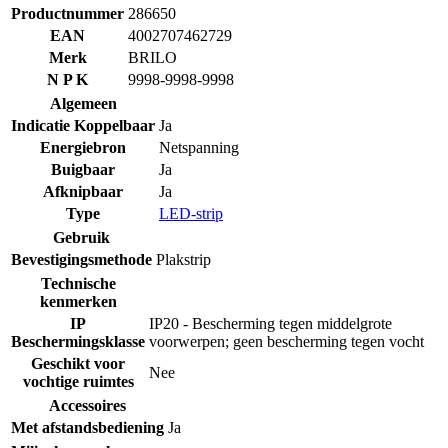
Productnummer
286650
EAN
4002707462729
Merk
BRILO
N P K
9998-9998-9998
Algemeen
Indicatie Koppelbaar
Ja
Energiebron
Netspanning
Buigbaar
Ja
Afknipbaar
Ja
Type
LED-strip
Gebruik
Bevestigingsmethode
Plakstrip
Technische
kenmerken
IP
IP20 - Bescherming tegen middelgrote
Beschermingsklasse
voorwerpen; geen bescherming tegen vocht
Geschikt voor
Nee
vochtige ruimtes
Accessoires
Met afstandsbediening
Ja