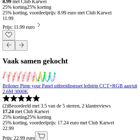
8.99
met Club Karwei
25% korting
25% korting
25% korting, voordeelprijs: 8.99 euro met Club Karwei
11
.
99
Prijs: 11.99 euro
Vaak samen gekocht
Briloner Pimp your Panel uitbreidingsset ledstrip CCT+RGB aan/uit
2.6M 3000K
(
2
)
Beoordeeld met 3.5 van de 5 sterren, 2 klantreviews
17.24
met Club Karwei
25% korting
25% korting
25% korting, voordeelprijs: 17.24 euro met Club Karwei
22
.
99
Prijs: 22.99 euro