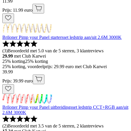
11
.
99
Prijs: 11.99 euro
Briloner Pimp your Panel startersset ledstrip aan/uit 2.6M 3000K
(
3
)
Beoordeeld met 5.0 van de 5 sterren, 3 klantreviews
29.99
met Club Karwei
25% korting
25% korting
25% korting, voordeelprijs: 29.99 euro met Club Karwei
39
.
99
Prijs: 39.99 euro
Briloner Pimp your Panel uitbreidingsset ledstrip CCT+RGB aan/uit
2.6M 3000K
(
2
)
Beoordeeld met 3.5 van de 5 sterren, 2 klantreviews