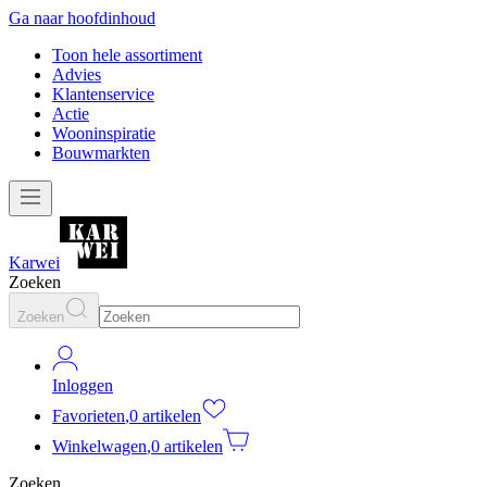
Ga naar hoofdinhoud
Toon hele assortiment
Advies
Klantenservice
Actie
Wooninspiratie
Bouwmarkten
Karwei
Zoeken
Zoeken
Inloggen
Favorieten
,
0 artikelen
Winkelwagen
,
0 artikelen
Zoeken