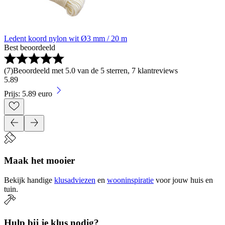
Ledent koord nylon wit Ø3 mm / 20 m
Best beoordeeld
(
7
)
Beoordeeld met 5.0 van de 5 sterren, 7 klantreviews
5
.
89
Prijs: 5.89 euro
Maak het mooier
Bekijk handige
klusadviezen
en
wooninspiratie
voor jouw huis en
tuin.
Hulp bij je klus nodig?