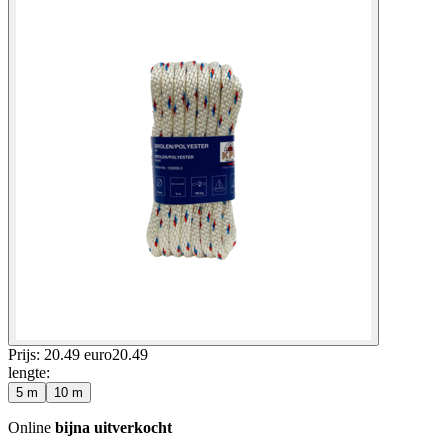
Prijs: 20.49 euro
20
.
49
lengte
:
5 m
10 m
Online
bijna uitverkocht