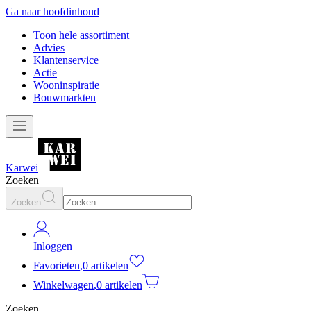
Ga naar hoofdinhoud
Toon hele assortiment
Advies
Klantenservice
Actie
Wooninspiratie
Bouwmarkten
Karwei
Zoeken
Zoeken
Inloggen
Favorieten
,
0 artikelen
Winkelwagen
,
0 artikelen
Zoeken