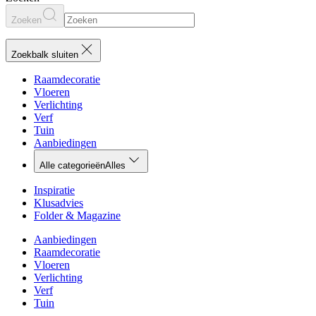
Zoeken
Zoekbalk sluiten
Raamdecoratie
Vloeren
Verlichting
Verf
Tuin
Aanbiedingen
Alle categorieën
Alles
Inspiratie
Klusadvies
Folder & Magazine
Aanbiedingen
Raamdecoratie
Vloeren
Verlichting
Verf
Tuin