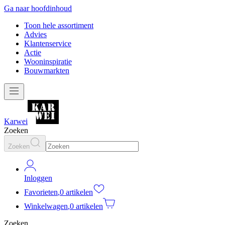
Ga naar hoofdinhoud
Toon hele assortiment
Advies
Klantenservice
Actie
Wooninspiratie
Bouwmarkten
Karwei
Zoeken
Zoeken
Inloggen
Favorieten
,
0 artikelen
Winkelwagen
,
0 artikelen
Zoeken