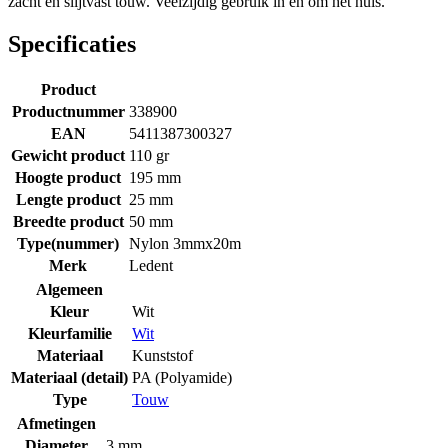
zacht en slijtvast touw. Veelzijdig gebruik in en om het huis.
Specificaties
Product
Productnummer
338900
EAN
5411387300327
Gewicht product
110 gr
Hoogte product
195 mm
Lengte product
25 mm
Breedte product
50 mm
Type(nummer)
Nylon 3mmx20m
Merk
Ledent
Algemeen
Kleur
Wit
Kleurfamilie
Wit
Materiaal
Kunststof
Materiaal (detail)
PA (Polyamide)
Type
Touw
Afmetingen
Diameter
3 mm