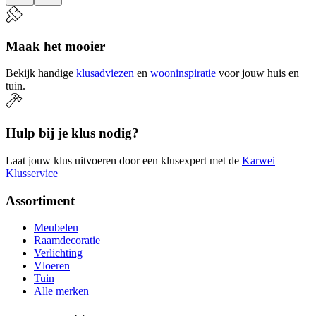
Maak het mooier
Bekijk handige
klusadviezen
en
wooninspiratie
voor jouw huis en
tuin.
Hulp bij je klus nodig?
Laat jouw klus uitvoeren door een klusexpert met de
Karwei
Klusservice
Assortiment
Meubelen
Raamdecoratie
Verlichting
Vloeren
Tuin
Alle merken