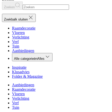
Zoeken
Zoekbalk sluiten
Raamdecoratie
Vloeren
Verlichting
Verf
Tuin
Aanbiedingen
Alle categorieën
Alles
Inspiratie
Klusadvies
Folder & Magazine
Aanbiedingen
Raamdecoratie
Vloeren
Verlichting
Verf
Tuin