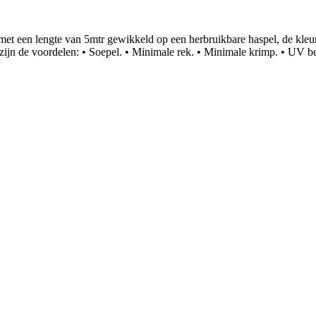
 met een lengte van 5mtr gewikkeld op een herbruikbare haspel, de kleur
t zijn de voordelen: • Soepel. • Minimale rek. • Minimale krimp. • UV b