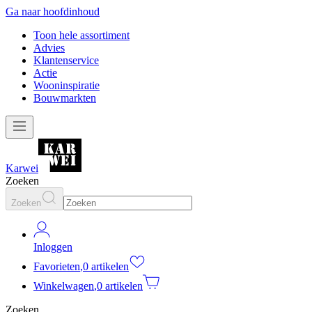
Ga naar hoofdinhoud
Toon hele assortiment
Advies
Klantenservice
Actie
Wooninspiratie
Bouwmarkten
Karwei
Zoeken
Zoeken
Inloggen
Favorieten
,
0 artikelen
Winkelwagen
,
0 artikelen
Zoeken