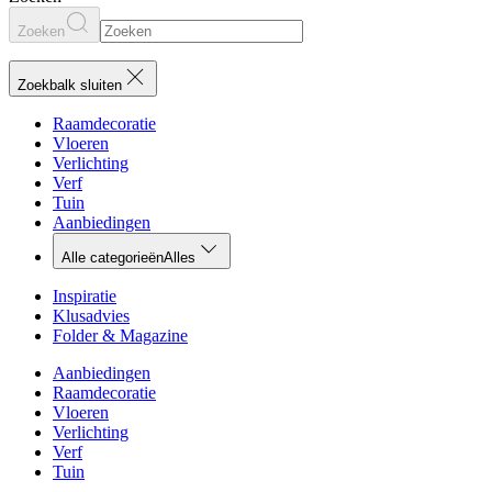
Zoeken
Zoekbalk sluiten
Raamdecoratie
Vloeren
Verlichting
Verf
Tuin
Aanbiedingen
Alle categorieën
Alles
Inspiratie
Klusadvies
Folder & Magazine
Aanbiedingen
Raamdecoratie
Vloeren
Verlichting
Verf
Tuin