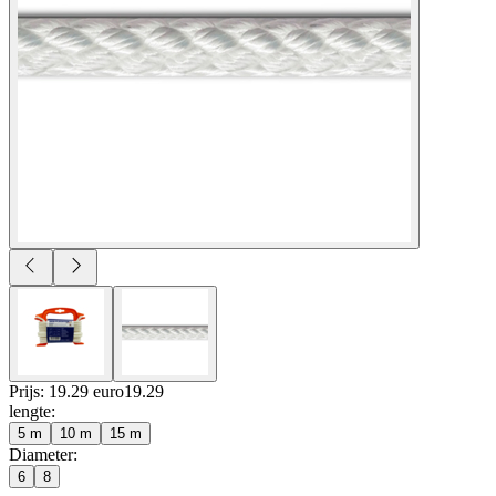
Prijs: 19.29 euro
19
.
29
lengte
:
5 m
10 m
15 m
Diameter
:
6
8