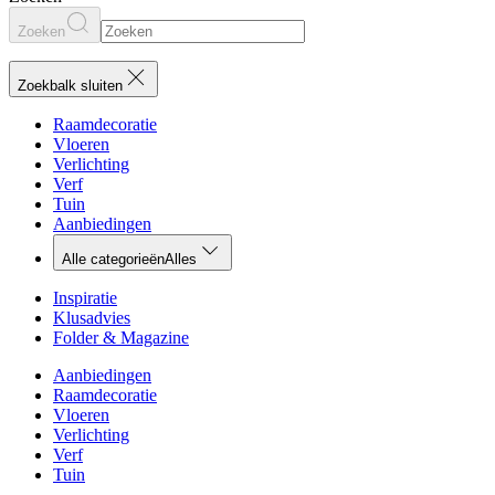
Zoeken
Zoekbalk sluiten
Raamdecoratie
Vloeren
Verlichting
Verf
Tuin
Aanbiedingen
Alle categorieën
Alles
Inspiratie
Klusadvies
Folder & Magazine
Aanbiedingen
Raamdecoratie
Vloeren
Verlichting
Verf
Tuin