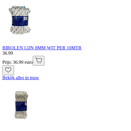
BIROLEN LIJN 8MM WIT PER 10MTR
36
.
99
Prijs: 36.99 euro
Bekijk alles in touw