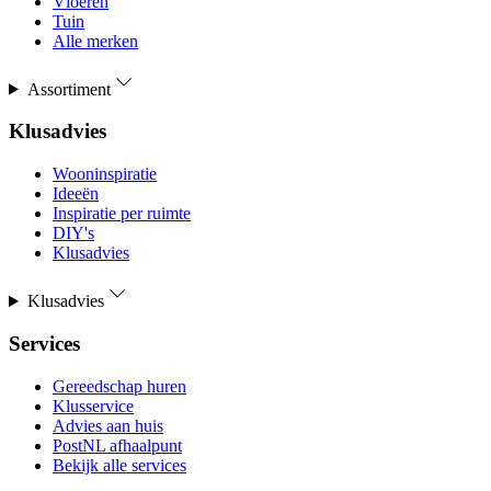
Vloeren
Tuin
Alle merken
Assortiment
Klusadvies
Wooninspiratie
Ideeën
Inspiratie per ruimte
DIY's
Klusadvies
Klusadvies
Services
Gereedschap huren
Klusservice
Advies aan huis
PostNL afhaalpunt
Bekijk alle services