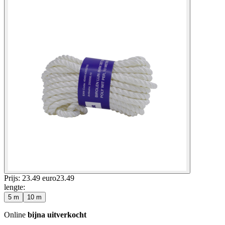
Prijs: 23.49 euro
23
.
49
lengte
:
5 m
10 m
Online
bijna uitverkocht