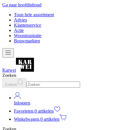
Ga naar hoofdinhoud
Toon hele assortiment
Advies
Klantenservice
Actie
Wooninspiratie
Bouwmarkten
Karwei
Zoeken
Zoeken
Inloggen
Favorieten
,
0 artikelen
Winkelwagen
,
0 artikelen
Zoeken