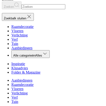
Zoeken
Zoekbalk sluiten
Raamdecoratie
Vloeren
Verlichting
Verf
Tuin
Aanbiedingen
Alle categorieën
Alles
Inspiratie
Klusadvies
Folder & Magazine
Aanbiedingen
Raamdecoratie
Vloeren
Verlichting
Verf
Tuin