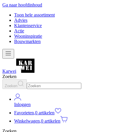
Ga naar hoofdinhoud
Toon hele assortiment
Advies
Klantenservice
Actie
Wooninspiratie
Bouwmarkten
Karwei
Zoeken
Zoeken
Inloggen
Favorieten
,
0 artikelen
Winkelwagen
,
0 artikelen
Zoeken