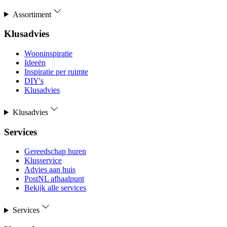
Assortiment
Klusadvies
Wooninspiratie
Ideeën
Inspiratie per ruimte
DIY's
Klusadvies
Klusadvies
Services
Gereedschap huren
Klusservice
Advies aan huis
PostNL afhaalpunt
Bekijk alle services
Services