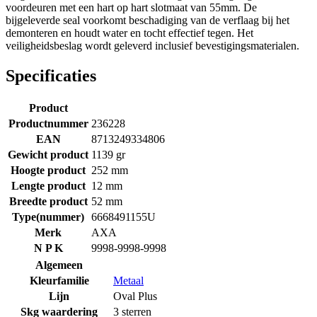
voordeuren met een hart op hart slotmaat van 55mm. De
bijgeleverde seal voorkomt beschadiging van de verflaag bij het
demonteren en houdt water en tocht effectief tegen. Het
veiligheidsbeslag wordt geleverd inclusief bevestigingsmaterialen.
Specificaties
Product
Productnummer
236228
EAN
8713249334806
Gewicht product
1139 gr
Hoogte product
252 mm
Lengte product
12 mm
Breedte product
52 mm
Type(nummer)
6668491155U
Merk
AXA
N P K
9998-9998-9998
Algemeen
Kleurfamilie
Metaal
Lijn
Oval Plus
Skg waardering
3 sterren