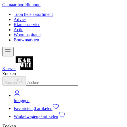
Ga naar hoofdinhoud
Toon hele assortiment
Advies
Klantenservice
Actie
Wooninspiratie
Bouwmarkten
Karwei
Zoeken
Zoeken
Inloggen
Favorieten
,
0 artikelen
Winkelwagen
,
0 artikelen
Zoeken