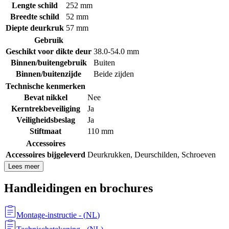
Lengte schild
252 mm
Breedte schild
52 mm
Diepte deurkruk
57 mm
Gebruik
Geschikt voor dikte deur
38.0-54.0 mm
Binnen/buitengebruik
Buiten
Binnen/buitenzijde
Beide zijden
Technische kenmerken
Bevat nikkel
Nee
Kerntrekbeveiliging
Ja
Veiligheidsbeslag
Ja
Stiftmaat
110 mm
Accessoires
Accessoires bijgeleverd
Deurkrukken
,
Deurschilden
,
Schroeven
Lees meer
Handleidingen en brochures
Montage-instructie
- (
NL
)