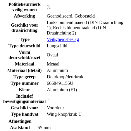
Politiekeurmerk
Ja
veilig wonen
Afwerking
Geanodiseerd
,
Geborsteld
Links binnendraaiend (DIN Draairichting
Geschikt voor
1)
,
Rechts binnendraaiend (DIN
draairichting
Draairichting 2)
Type
Veiligheidsbeslag
Type deurschild
Langschild
Vorm
Ovaal
deurschild/rozet
Materiaal
Metaal
Materiaal (detail)
Aluminium
Type greep
Deurknop/deurkruk
Type nummer
6668491155U
Kleur
Aluminium (F1)
Inclusief
Ja
bevestigingsmateriaal
Geschikt voor
Voordeur
Type handvat
Wing-knop/kruk U
Afmetingen
Asafstand
55 mm