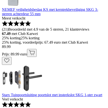
NEMEF veiligheidsbeslag KS met kerntrekbeveiliging SKG 3-
sterren achterdeur 55 mm
Meest verkocht
(
21
)
Beoordeeld met 4.9 van de 5 sterren, 21 klantreviews
67.49
met Club Karwei
25% korting
25% korting
25% korting, voordeelprijs: 67.49 euro met Club Karwei
89
.
99
Prijs: 89.99 euro
Starx Tuinpoortsluiting poortslot met insteekslot SKG 1-ster zwart
Veel verkocht