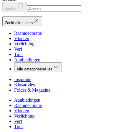
Zoeken
Zoekbalk sluiten
Raamdecoratie
Vloeren
Verlichting
Verf
Tuin
Aanbiedingen
Alle categorieën
Alles
Inspiratie
Klusadvies
Folder & Magazine
Aanbiedingen
Raamdecoratie
Vloeren
Verlichting
Verf
Tuin