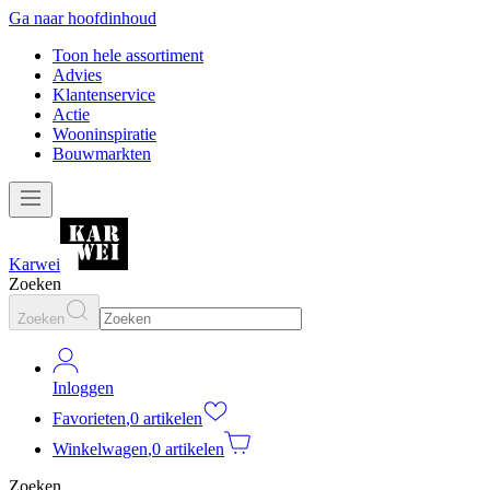
Ga naar hoofdinhoud
Toon hele assortiment
Advies
Klantenservice
Actie
Wooninspiratie
Bouwmarkten
Karwei
Zoeken
Zoeken
Inloggen
Favorieten
,
0 artikelen
Winkelwagen
,
0 artikelen
Zoeken