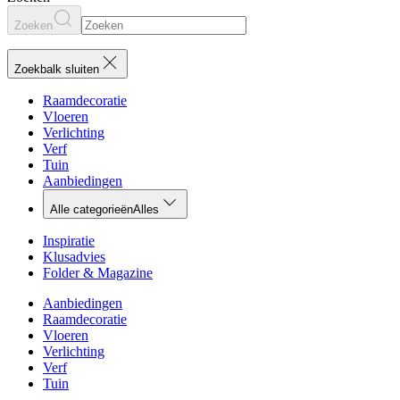
Zoeken
Zoekbalk sluiten
Raamdecoratie
Vloeren
Verlichting
Verf
Tuin
Aanbiedingen
Alle categorieën
Alles
Inspiratie
Klusadvies
Folder & Magazine
Aanbiedingen
Raamdecoratie
Vloeren
Verlichting
Verf
Tuin