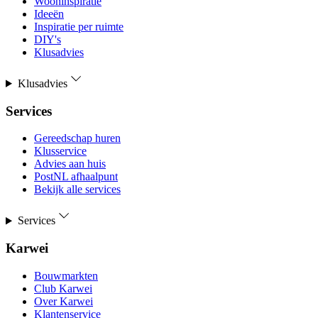
Wooninspiratie
Ideeën
Inspiratie per ruimte
DIY's
Klusadvies
Klusadvies
Services
Gereedschap huren
Klusservice
Advies aan huis
PostNL afhaalpunt
Bekijk alle services
Services
Karwei
Bouwmarkten
Club Karwei
Over Karwei
Klantenservice