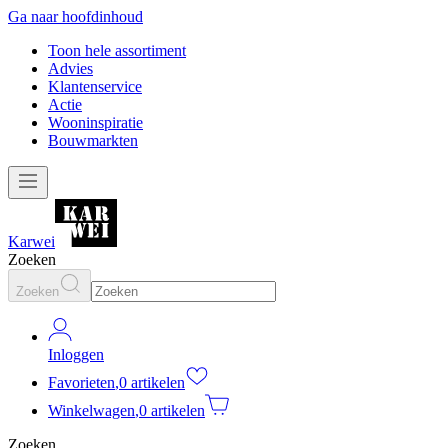
Ga naar hoofdinhoud
Toon hele assortiment
Advies
Klantenservice
Actie
Wooninspiratie
Bouwmarkten
Karwei
Zoeken
Zoeken
Inloggen
Favorieten
,
0 artikelen
Winkelwagen
,
0 artikelen
Zoeken