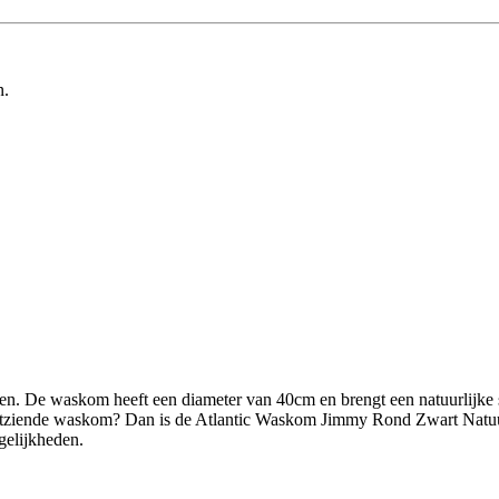
n.
. De waskom heeft een diameter van 40cm en brengt een natuurlijke sti
ijk uitziende waskom? Dan is de Atlantic Waskom Jimmy Rond Zwart Nat
elijkheden.