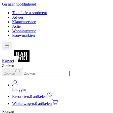
Ga naar hoofdinhoud
Toon hele assortiment
Advies
Klantenservice
Actie
Wooninspiratie
Bouwmarkten
Karwei
Zoeken
Zoeken
Inloggen
Favorieten
,
0 artikelen
Winkelwagen
,
0 artikelen
Zoeken