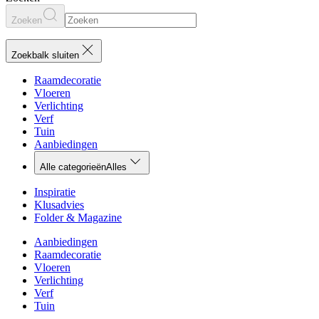
Zoeken
Zoekbalk sluiten
Raamdecoratie
Vloeren
Verlichting
Verf
Tuin
Aanbiedingen
Alle categorieën
Alles
Inspiratie
Klusadvies
Folder & Magazine
Aanbiedingen
Raamdecoratie
Vloeren
Verlichting
Verf
Tuin