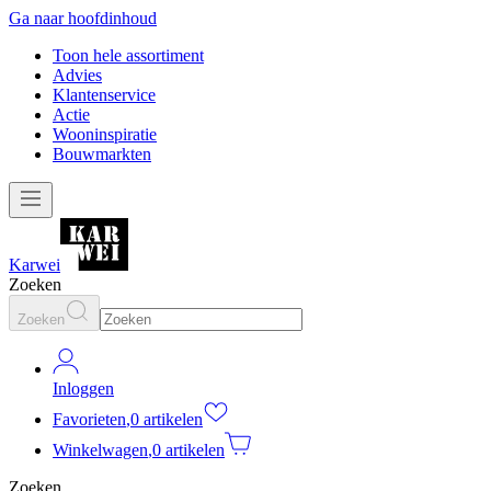
Ga naar hoofdinhoud
Toon hele assortiment
Advies
Klantenservice
Actie
Wooninspiratie
Bouwmarkten
Karwei
Zoeken
Zoeken
Inloggen
Favorieten
,
0 artikelen
Winkelwagen
,
0 artikelen
Zoeken