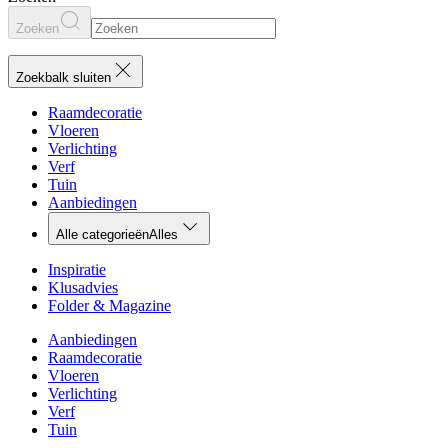
Zoeken
Zoekbalk sluiten
Raamdecoratie
Vloeren
Verlichting
Verf
Tuin
Aanbiedingen
Alle categorieën
Alles
Inspiratie
Klusadvies
Folder & Magazine
Aanbiedingen
Raamdecoratie
Vloeren
Verlichting
Verf
Tuin