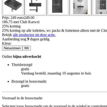
Prijs: 249 euro
249
.
00
186.75
met Club Karwei
25% korting
25% korting op alle toiletten, wc packs & fonteinen alleen met de C
Bekijk
alle producten uit deze actie.
Aanbieding nog
9
dagen geldig
Kleur
:
Natuursteen
Wit
Online
bijna uitverkocht
Thuisbezorgd
gratis
Vandaag besteld, maandag 10 augustus in huis
Bezorgd in bouwmarkt
gratis
Voorraad in de bouwmarkt
Selecteer jouw bouwmarkt om de voorraad in de winkel te controlere