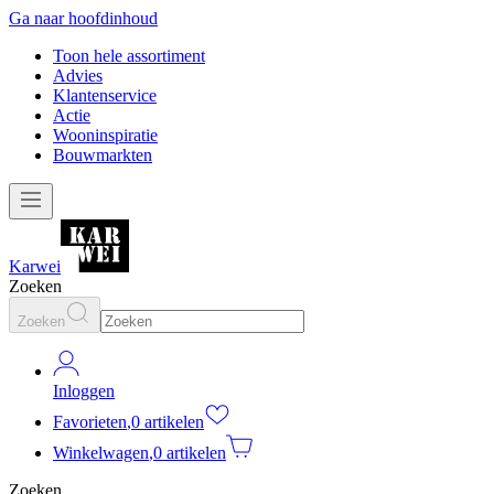
Ga naar hoofdinhoud
Toon hele assortiment
Advies
Klantenservice
Actie
Wooninspiratie
Bouwmarkten
Karwei
Zoeken
Zoeken
Inloggen
Favorieten
,
0 artikelen
Winkelwagen
,
0 artikelen
Zoeken