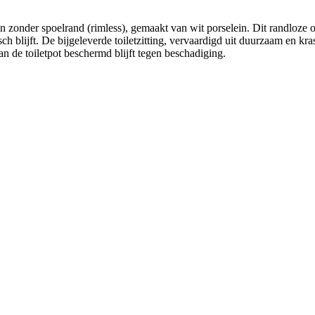
en zonder spoelrand (rimless), gemaakt van wit porselein. Dit randloz
sch blijft. De bijgeleverde toiletzitting, vervaardigd uit duurzaam en k
an de toiletpot beschermd blijft tegen beschadiging.