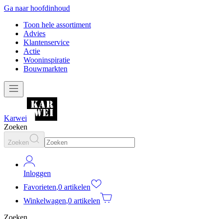
Ga naar hoofdinhoud
Toon hele assortiment
Advies
Klantenservice
Actie
Wooninspiratie
Bouwmarkten
Karwei
Zoeken
Zoeken
Inloggen
Favorieten
,
0 artikelen
Winkelwagen
,
0 artikelen
Zoeken