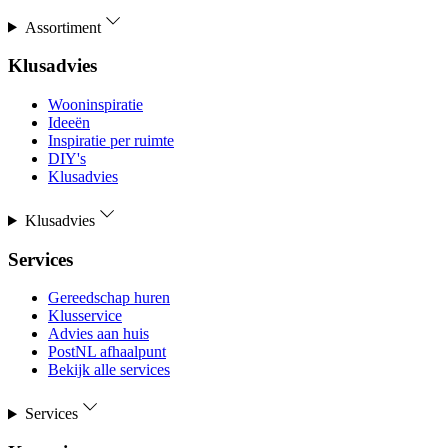
Assortiment
Klusadvies
Wooninspiratie
Ideeën
Inspiratie per ruimte
DIY's
Klusadvies
Klusadvies
Services
Gereedschap huren
Klusservice
Advies aan huis
PostNL afhaalpunt
Bekijk alle services
Services