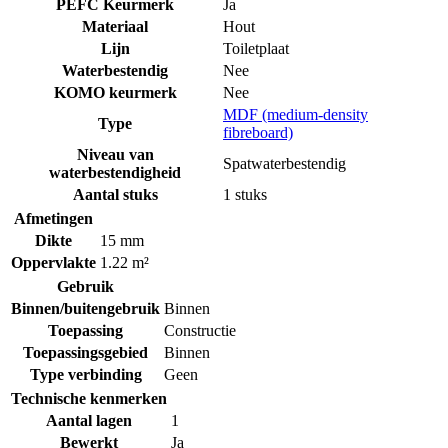
PEFC Keurmerk
Ja
Materiaal
Hout
Lijn
Toiletplaat
Waterbestendig
Nee
KOMO keurmerk
Nee
MDF (medium-density
Type
fibreboard)
Niveau van
Spatwaterbestendig
waterbestendigheid
Aantal stuks
1 stuks
Afmetingen
Dikte
15 mm
Oppervlakte
1.22 m²
Gebruik
Binnen/buitengebruik
Binnen
Toepassing
Constructie
Toepassingsgebied
Binnen
Type verbinding
Geen
Technische kenmerken
Aantal lagen
1
Bewerkt
Ja