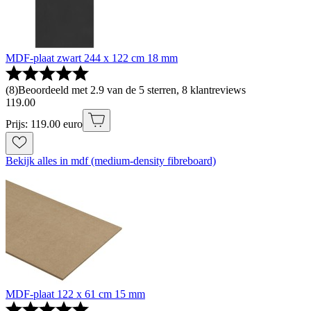
MDF-plaat zwart 244 x 122 cm 18 mm
(
8
)
Beoordeeld met 2.9 van de 5 sterren, 8 klantreviews
119
.
00
Prijs: 119.00 euro
Bekijk alles in mdf (medium-density fibreboard)
MDF-plaat 122 x 61 cm 15 mm