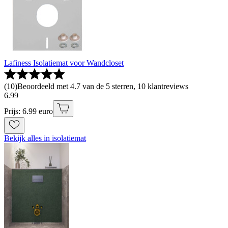
Lafiness Isolatiemat voor Wandcloset
(
10
)
Beoordeeld met 4.7 van de 5 sterren, 10 klantreviews
6
.
99
Prijs: 6.99 euro
Bekijk alles in isolatiemat