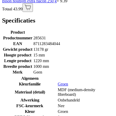
Bison houtlijm extra flacon 250 g
+ 9.39
Totaal 43.99
Specificaties
Product
Productnummer
285631
EAN
8711283484044
Gewicht product
13178 gr
Hoogte product
15 mm
Lengte product
1220 mm
Breedte product
1000 mm
Merk
Geen
Algemeen
Kleurfamilie
Groen
MDF (medium-density
Materiaal (detail)
fibreboard)
Afwerking
Onbehandeld
FSC-keurmerk
Nee
Kleur
Groen