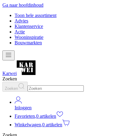
Ga naar hoofdinhoud
Toon hele assortiment
Advies
Klantenservice
Actie
Wooninspiratie
Bouwmarkten
Karwei
Zoeken
Zoeken
Inloggen
Favorieten
,
0 artikelen
Winkelwagen
,
0 artikelen
Zoeken