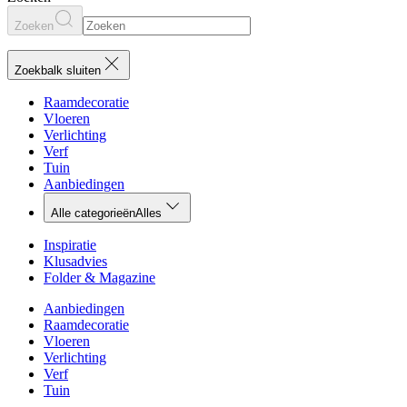
Zoeken
Zoekbalk sluiten
Raamdecoratie
Vloeren
Verlichting
Verf
Tuin
Aanbiedingen
Alle categorieën
Alles
Inspiratie
Klusadvies
Folder & Magazine
Aanbiedingen
Raamdecoratie
Vloeren
Verlichting
Verf
Tuin