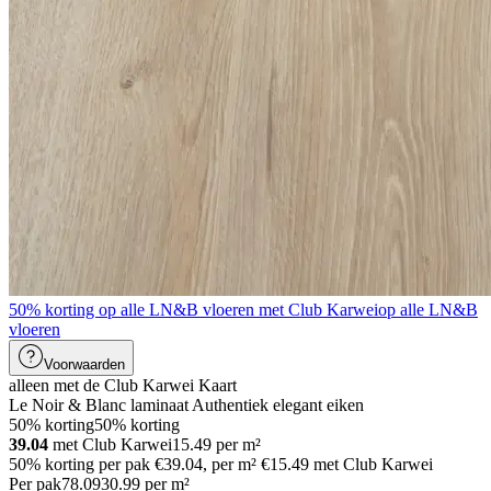
50% korting op alle LN&B vloeren met Club Karwei
op alle LN&B
vloeren
Voorwaarden
alleen met de Club Karwei Kaart
Le Noir & Blanc laminaat Authentiek elegant eiken
50% korting
50% korting
39.04
met Club Karwei
15.49
per
m²
50% korting per pak €39.04, per m² €15.49 met Club Karwei
Per pak
78
.
09
30.99
per
m²