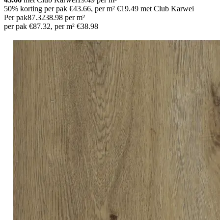
50% korting per pak €43.66, per m² €19.49 met Club Karwei
Per pak
87
.
32
38.98
per
m²
per pak €87.32, per m² €38.98