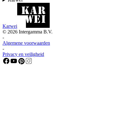
Karwei
©
2026
Intergamma B.V.
-
Algemene voorwaarden
-
Privacy en veiligheid