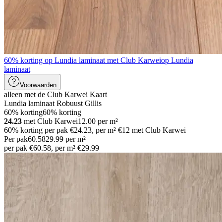
60% korting op Lundia laminaat met Club Karwei
op Lundia
laminaat
Voorwaarden
alleen met de Club Karwei Kaart
Lundia laminaat Robuust Gillis
60% korting
60% korting
24.23
met Club Karwei
12.00
per
m²
60% korting per pak €24.23, per m² €12 met Club Karwei
Per pak
60
.
58
29.99
per
m²
per pak €60.58, per m² €29.99