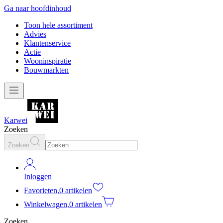
Ga naar hoofdinhoud
Toon hele assortiment
Advies
Klantenservice
Actie
Wooninspiratie
Bouwmarkten
Karwei
Zoeken
Zoeken
Inloggen
Favorieten
,
0 artikelen
Winkelwagen
,
0 artikelen
Zoeken