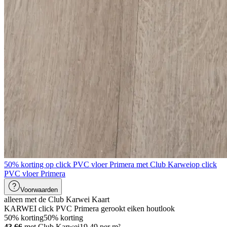
50% korting op click PVC vloer Primera met Club Karwei
op click
PVC vloer Primera
Voorwaarden
alleen met de Club Karwei Kaart
KARWEI click PVC Primera gerookt eiken houtlook
50% korting
50% korting
43.66
met Club Karwei
19.49
per
m²