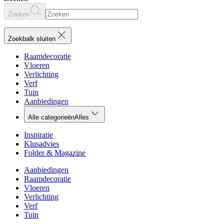
Zoeken
Zoekbalk sluiten
Raamdecoratie
Vloeren
Verlichting
Verf
Tuin
Aanbiedingen
Alle categorieën
Alles
Inspiratie
Klusadvies
Folder & Magazine
Aanbiedingen
Raamdecoratie
Vloeren
Verlichting
Verf
Tuin