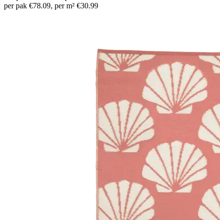
per pak €78.09, per m² €30.99