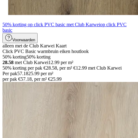
50% korting op click PVC basic met Club Karwei
op click PVC
basic
Voorwaarden
alleen met de Club Karwei Kaart
Click PVC Basic warmbruin eiken houtlook
50% korting
50% korting
28.58
met Club Karwei
12.99
per
m²
50% korting per pak €28.58, per m² €12.99 met Club Karwei
Per pak
57
.
18
25.99
per
m²
per pak €57.18, per m² €25.99