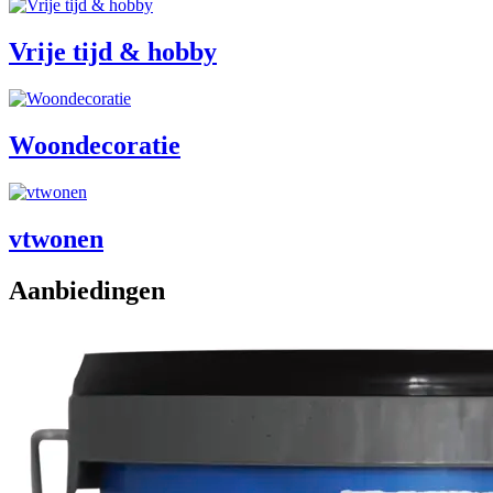
Vrije tijd & hobby
Woondecoratie
vtwonen
Aanbiedingen