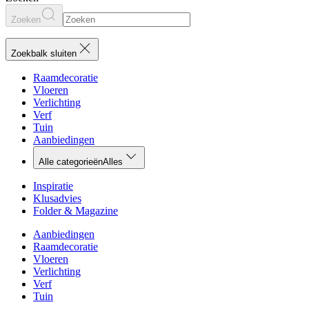
Zoeken
Zoekbalk sluiten
Raamdecoratie
Vloeren
Verlichting
Verf
Tuin
Aanbiedingen
Alle categorieën
Alles
Inspiratie
Klusadvies
Folder & Magazine
Aanbiedingen
Raamdecoratie
Vloeren
Verlichting
Verf
Tuin