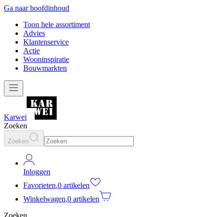
Ga naar hoofdinhoud
Toon hele assortiment
Advies
Klantenservice
Actie
Wooninspiratie
Bouwmarkten
Karwei
Zoeken
Zoeken
Inloggen
Favorieten
,
0 artikelen
Winkelwagen
,
0 artikelen
Zoeken