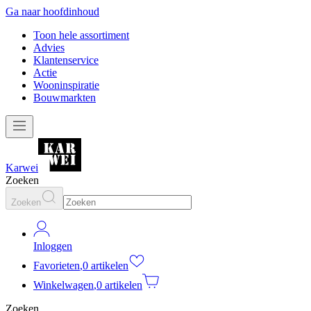
Ga naar hoofdinhoud
Toon hele assortiment
Advies
Klantenservice
Actie
Wooninspiratie
Bouwmarkten
Karwei
Zoeken
Zoeken
Inloggen
Favorieten
,
0 artikelen
Winkelwagen
,
0 artikelen
Zoeken