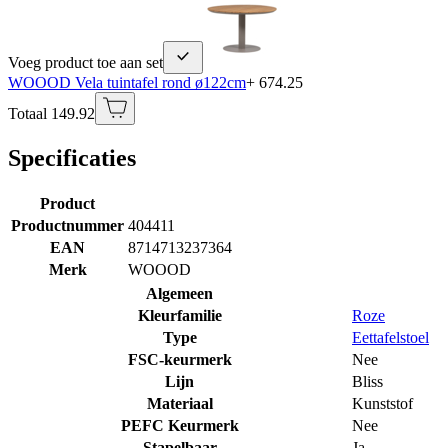
Voeg product toe aan set
WOOOD Vela tuintafel rond ø122cm
+ 674.25
Totaal 149.92
Specificaties
Product
Productnummer
404411
EAN
8714713237364
Merk
WOOOD
Algemeen
Kleurfamilie
Roze
Type
Eettafelstoel
FSC-keurmerk
Nee
Lijn
Bliss
Materiaal
Kunststof
PEFC Keurmerk
Nee
Stapelbaar
Ja