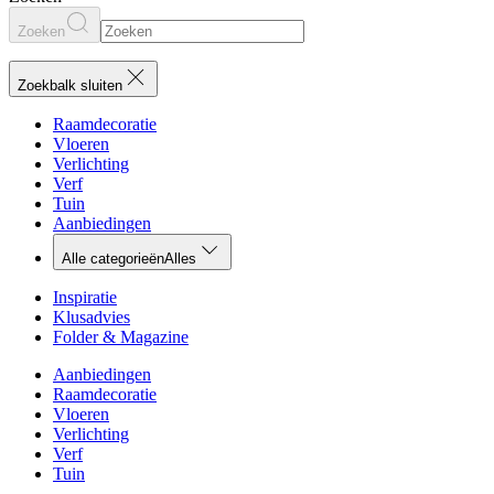
Zoeken
Zoekbalk sluiten
Raamdecoratie
Vloeren
Verlichting
Verf
Tuin
Aanbiedingen
Alle categorieën
Alles
Inspiratie
Klusadvies
Folder & Magazine
Aanbiedingen
Raamdecoratie
Vloeren
Verlichting
Verf
Tuin