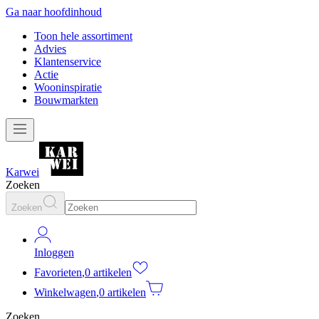
Ga naar hoofdinhoud
Toon hele assortiment
Advies
Klantenservice
Actie
Wooninspiratie
Bouwmarkten
Karwei
Zoeken
Zoeken
Inloggen
Favorieten
,
0 artikelen
Winkelwagen
,
0 artikelen
Zoeken