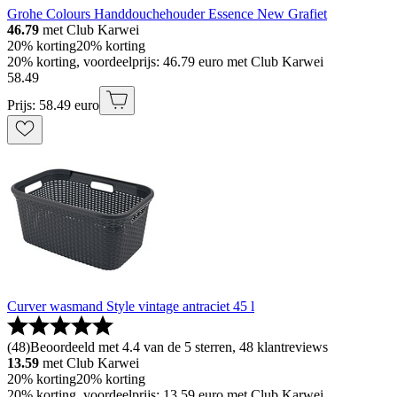
Grohe Colours Handdouchehouder Essence New Grafiet
46.79
met Club Karwei
20% korting
20% korting
20% korting, voordeelprijs: 46.79 euro met Club Karwei
58
.
49
Prijs: 58.49 euro
Curver wasmand Style vintage antraciet 45 l
(
48
)
Beoordeeld met 4.4 van de 5 sterren, 48 klantreviews
13.59
met Club Karwei
20% korting
20% korting
20% korting, voordeelprijs: 13.59 euro met Club Karwei