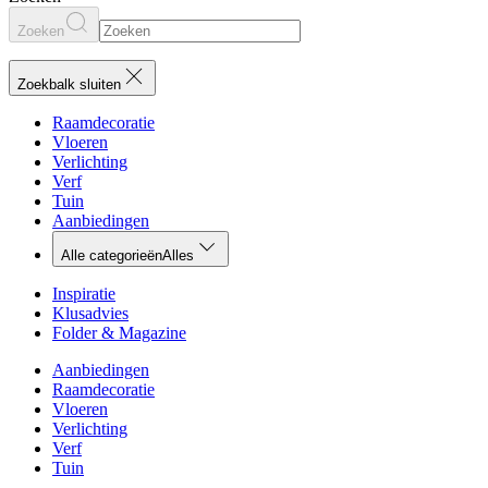
Zoeken
Zoekbalk sluiten
Raamdecoratie
Vloeren
Verlichting
Verf
Tuin
Aanbiedingen
Alle categorieën
Alles
Inspiratie
Klusadvies
Folder & Magazine
Aanbiedingen
Raamdecoratie
Vloeren
Verlichting
Verf
Tuin