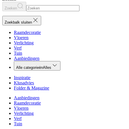
Zoeken
Zoekbalk sluiten
Raamdecoratie
Vloeren
Verlichting
Verf
Tuin
Aanbiedingen
Alle categorieën
Alles
Inspiratie
Klusadvies
Folder & Magazine
Aanbiedingen
Raamdecoratie
Vloeren
Verlichting
Verf
Tuin