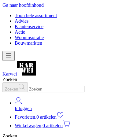
Ga naar hoofdinhoud
Toon hele assortiment
Advies
Klantenservice
Actie
Wooninspiratie
Bouwmarkten
Karwei
Zoeken
Zoeken
Inloggen
Favorieten
,
0 artikelen
Winkelwagen
,
0 artikelen
Zoeken