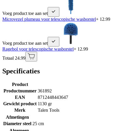
Voeg product toe aan set
Microvezel plumeau voor telescopische wasborstel
+ 12.99
Voeg product toe aan set
Ragebol voor telescopische wasborstel
+ 12.99
Totaal 24.99
Specificaties
Product
Productnummer
361892
EAN
8712448443647
Gewicht product
1130 gr
Merk
Talen Tools
Afmetingen
Diameter steel
25 cm
Algemeen