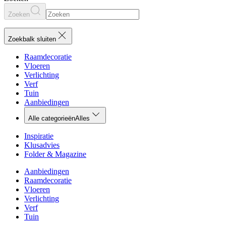
Zoeken
Zoekbalk sluiten
Raamdecoratie
Vloeren
Verlichting
Verf
Tuin
Aanbiedingen
Alle categorieën
Alles
Inspiratie
Klusadvies
Folder & Magazine
Aanbiedingen
Raamdecoratie
Vloeren
Verlichting
Verf
Tuin