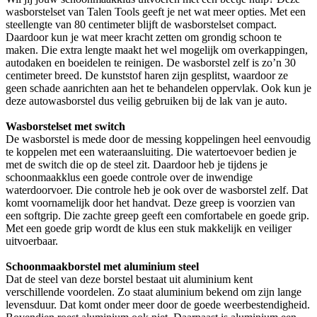
wasborstelset van Talen Tools geeft je net wat meer opties. Met een
steellengte van 80 centimeter blijft de wasborstelset compact.
Daardoor kun je wat meer kracht zetten om grondig schoon te
maken. Die extra lengte maakt het wel mogelijk om overkappingen,
autodaken en boeidelen te reinigen. De wasborstel zelf is zo’n 30
centimeter breed. De kunststof haren zijn gesplitst, waardoor ze
geen schade aanrichten aan het te behandelen oppervlak. Ook kun je
deze autowasborstel dus veilig gebruiken bij de lak van je auto.
Wasborstelset met switch
De wasborstel is mede door de messing koppelingen heel eenvoudig
te koppelen met een wateraansluiting. Die watertoevoer bedien je
met de switch die op de steel zit. Daardoor heb je tijdens je
schoonmaakklus een goede controle over de inwendige
waterdoorvoer. Die controle heb je ook over de wasborstel zelf. Dat
komt voornamelijk door het handvat. Deze greep is voorzien van
een softgrip. Die zachte greep geeft een comfortabele en goede grip.
Met een goede grip wordt de klus een stuk makkelijk en veiliger
uitvoerbaar.
Schoonmaakborstel met aluminium steel
Dat de steel van deze borstel bestaat uit aluminium kent
verschillende voordelen. Zo staat aluminium bekend om zijn lange
levensduur. Dat komt onder meer door de goede weerbestendigheid.