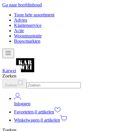
Ga naar hoofdinhoud
Toon hele assortiment
Advies
Klantenservice
Actie
Wooninspiratie
Bouwmarkten
Karwei
Zoeken
Zoeken
Inloggen
Favorieten
,
0 artikelen
Winkelwagen
,
0 artikelen
Zoeken