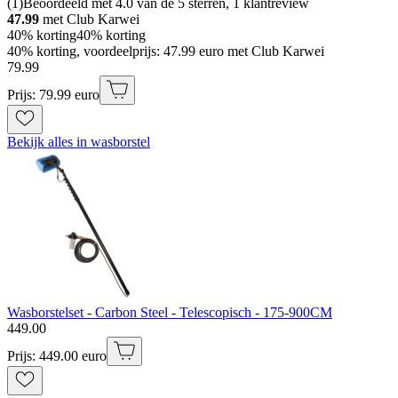
(
1
)
Beoordeeld met 4.0 van de 5 sterren, 1 klantreview
47.99
met Club Karwei
40% korting
40% korting
40% korting, voordeelprijs: 47.99 euro met Club Karwei
79
.
99
Prijs: 79.99 euro
Bekijk alles in wasborstel
Wasborstelset - Carbon Steel - Telescopisch - 175-900CM
449
.
00
Prijs: 449.00 euro