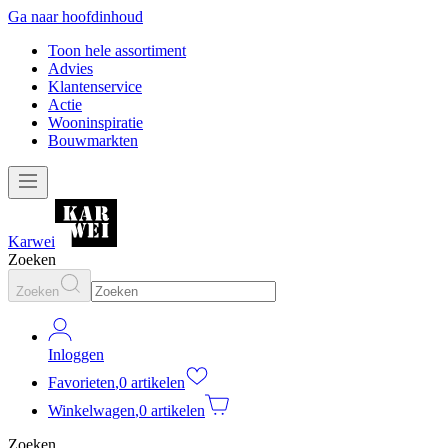
Ga naar hoofdinhoud
Toon hele assortiment
Advies
Klantenservice
Actie
Wooninspiratie
Bouwmarkten
Karwei
Zoeken
Zoeken
Inloggen
Favorieten
,
0 artikelen
Winkelwagen
,
0 artikelen
Zoeken