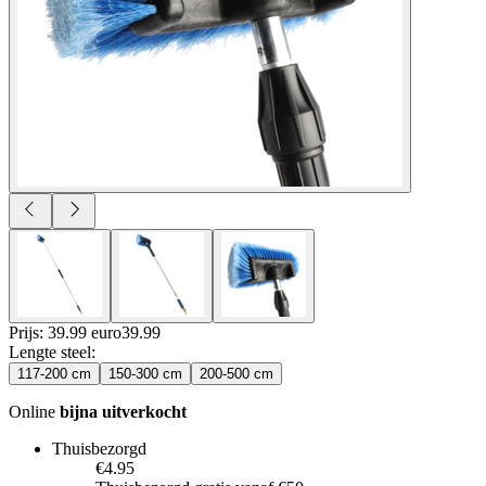
Prijs: 39.99 euro
39
.
99
Lengte steel
:
117-200 cm
150-300 cm
200-500 cm
Online
bijna uitverkocht
Thuisbezorgd
€4.95