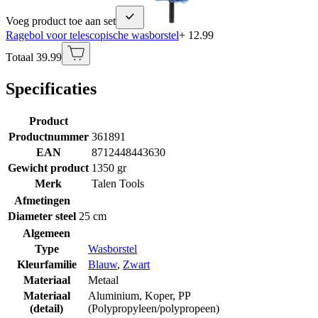
Voeg product toe aan set
Ragebol voor telescopische wasborstel
+ 12.99
Totaal 39.99
Specificaties
Product
Productnummer
361891
EAN
8712448443630
Gewicht product
1350 gr
Merk
Talen Tools
Afmetingen
Diameter steel
25 cm
Algemeen
Type
Wasborstel
Kleurfamilie
Blauw
,
Zwart
Materiaal
Metaal
Materiaal
Aluminium
,
Koper
,
PP
(detail)
(Polypropyleen/polypropeen)