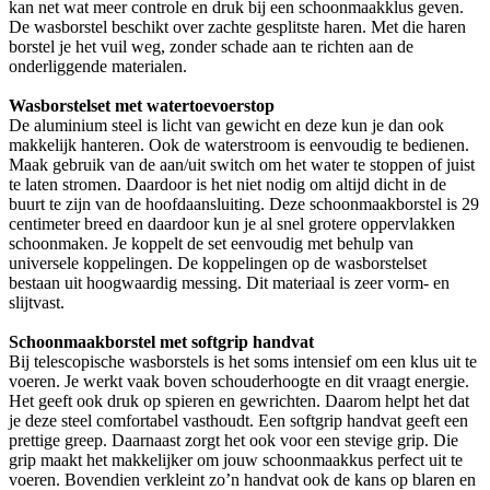
kan net wat meer controle en druk bij een schoonmaakklus geven.
De wasborstel beschikt over zachte gesplitste haren. Met die haren
borstel je het vuil weg, zonder schade aan te richten aan de
onderliggende materialen.
Wasborstelset met watertoevoerstop
De aluminium steel is licht van gewicht en deze kun je dan ook
makkelijk hanteren. Ook de waterstroom is eenvoudig te bedienen.
Maak gebruik van de aan/uit switch om het water te stoppen of juist
te laten stromen. Daardoor is het niet nodig om altijd dicht in de
buurt te zijn van de hoofdaansluiting. Deze schoonmaakborstel is 29
centimeter breed en daardoor kun je al snel grotere oppervlakken
schoonmaken. Je koppelt de set eenvoudig met behulp van
universele koppelingen. De koppelingen op de wasborstelset
bestaan uit hoogwaardig messing. Dit materiaal is zeer vorm- en
slijtvast.
Schoonmaakborstel met softgrip handvat
Bij telescopische wasborstels is het soms intensief om een klus uit te
voeren. Je werkt vaak boven schouderhoogte en dit vraagt energie.
Het geeft ook druk op spieren en gewrichten. Daarom helpt het dat
je deze steel comfortabel vasthoudt. Een softgrip handvat geeft een
prettige greep. Daarnaast zorgt het ook voor een stevige grip. Die
grip maakt het makkelijker om jouw schoonmaakkus perfect uit te
voeren. Bovendien verkleint zo’n handvat ook de kans op blaren en