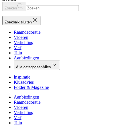
Zoeken
Zoekbalk sluiten
Raamdecoratie
Vloeren
Verlichting
Verf
Tuin
Aanbiedingen
Alle categorieën
Alles
Inspiratie
Klusadvies
Folder & Magazine
Aanbiedingen
Raamdecoratie
Vloeren
Verlichting
Verf
Tuin