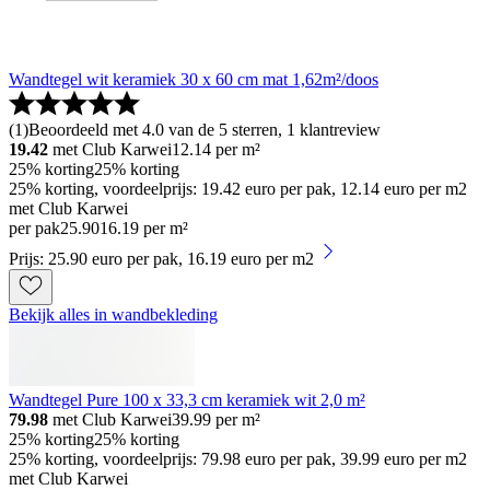
Wandtegel wit keramiek 30 x 60 cm mat 1,62m²/doos
(
1
)
Beoordeeld met 4.0 van de 5 sterren, 1 klantreview
19.42
met Club Karwei
12.14
per m²
25% korting
25% korting
25% korting, voordeelprijs: 19.42 euro per pak, 12.14 euro per m2
met Club Karwei
per pak
25
.
90
16.19 per m²
Prijs: 25.90 euro per pak, 16.19 euro per m2
Bekijk alles in wandbekleding
Wandtegel Pure 100 x 33,3 cm keramiek wit 2,0 m²
79.98
met Club Karwei
39.99
per m²
25% korting
25% korting
25% korting, voordeelprijs: 79.98 euro per pak, 39.99 euro per m2
met Club Karwei