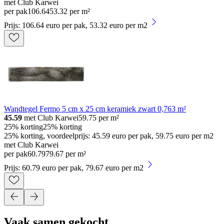
met Club Karwei
per pak
106
.
64
53.32 per m²
Prijs: 106.64 euro per pak, 53.32 euro per m2
Wandtegel Fermo 5 cm x 25 cm keramiek zwart 0,763 m²
45.59
met Club Karwei
59.75
per m²
25% korting
25% korting
25% korting, voordeelprijs: 45.59 euro per pak, 59.75 euro per m2
met Club Karwei
per pak
60
.
79
79.67 per m²
Prijs: 60.79 euro per pak, 79.67 euro per m2
Vaak samen gekocht