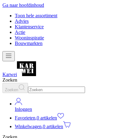
Ga naar hoofdinhoud
Toon hele assortiment
Advies
Klantenservice
Actie
Wooninspiratie
Bouwmarkten
Karwei
Zoeken
Zoeken
Inloggen
Favorieten
,
0 artikelen
Winkelwagen
,
0 artikelen
Zoeken