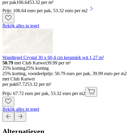
per pak
106
.
64
53.32 per m²
Prijs: 106.64 euro per pak, 53.32 euro per m2
Bekijk alles in tegel
Wandtegel Crystal 30 x 60,4 cm keramiek wit 1,27 m²
50.79
met Club Karwei
39.99
per m²
25% korting
25% korting
25% korting, voordeelprijs: 50.79 euro per pak, 39.99 euro per m2
met Club Karwei
per pak
67
.
72
53.32 per m²
Prijs: 67.72 euro per pak, 53.32 euro per m2
Bekijk alles in tegel
Alternatieven