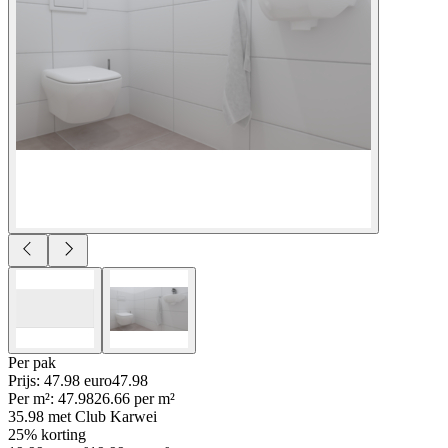
Per
pak
Prijs: 47.98 euro
47
.
98
Per
m²
:
47.98
26.66
per
m²
35.98
met Club Karwei
25% korting