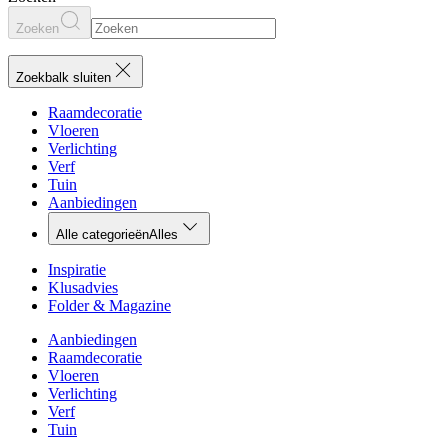
Zoeken
Zoekbalk sluiten
Raamdecoratie
Vloeren
Verlichting
Verf
Tuin
Aanbiedingen
Alle categorieën
Alles
Inspiratie
Klusadvies
Folder & Magazine
Aanbiedingen
Raamdecoratie
Vloeren
Verlichting
Verf
Tuin