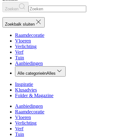
Zoeken
Zoekbalk sluiten
Raamdecoratie
Vloeren
Verlichting
Verf
Tuin
Aanbiedingen
Alle categorieën
Alles
Inspiratie
Klusadvies
Folder & Magazine
Aanbiedingen
Raamdecoratie
Vloeren
Verlichting
Verf
Tuin