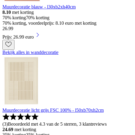
Muurdecoratie blauw - l30xb2xh40cm
8.10
met korting
70% korting
70% korting
70% korting, voordeelprijs: 8.10 euro met korting
26
.
99
Prijs: 26.99 euro
Bekijk alles in wanddecoratie
Muurdecoratie licht grijs FSC 100% - l50xb70xh2cm
(
3
)
Beoordeeld met 4.3 van de 5 sterren, 3 klantreviews
24.69
met korting
35% korting
35% korting