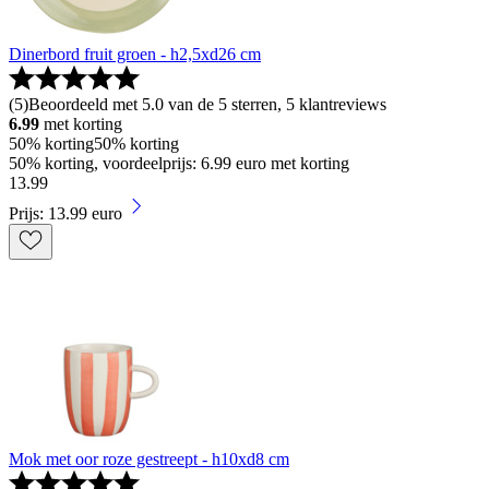
Dinerbord fruit groen - h2,5xd26 cm
(
5
)
Beoordeeld met 5.0 van de 5 sterren, 5 klantreviews
6.99
met korting
50% korting
50% korting
50% korting, voordeelprijs: 6.99 euro met korting
13
.
99
Prijs: 13.99 euro
Mok met oor roze gestreept - h10xd8 cm