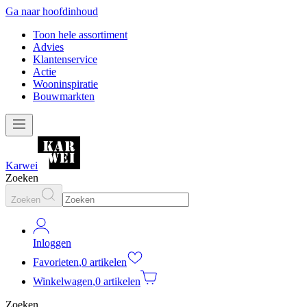
Ga naar hoofdinhoud
Toon hele assortiment
Advies
Klantenservice
Actie
Wooninspiratie
Bouwmarkten
Karwei
Zoeken
Zoeken
Inloggen
Favorieten
,
0 artikelen
Winkelwagen
,
0 artikelen
Zoeken