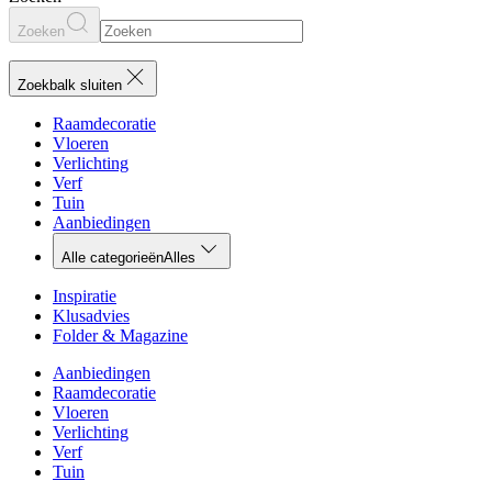
Zoeken
Zoekbalk sluiten
Raamdecoratie
Vloeren
Verlichting
Verf
Tuin
Aanbiedingen
Alle categorieën
Alles
Inspiratie
Klusadvies
Folder & Magazine
Aanbiedingen
Raamdecoratie
Vloeren
Verlichting
Verf
Tuin