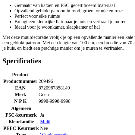
Gemaakt van katoen en FSC-gecertificeerd materiaal
Opvallend geblokt patroon in rood, groen, oranje en roze
Perfect voor elke ruimte
Brengt een kleurrijke flair naar je huis en verfraait je muren
Ideaal voor je woonkamer, slaapkamer of hal
Met deze muurdecoratie vrolijk je op een opvallende manier een kale 
een geblokt patroon. Met een lengte van 100 cm, een breedte van 70 cm
je huis, en biedt een prachtige manier om je muren te verfraaien.
Specificaties
Product
Productnummer
269496
EAN
8720967858149
Merk
Geen
N P K
9998-9998-9998
Algemeen
FSC-keurmerk
Ja
Kleurfamilie
Multi
PEFC Keurmerk
Nee
Type
Wanddecoratie