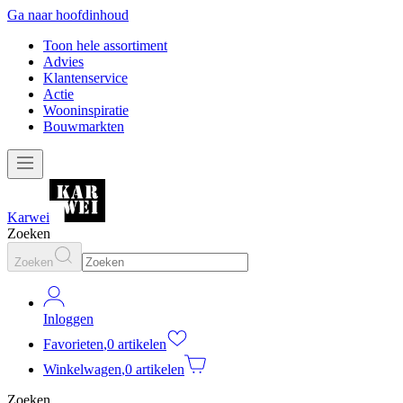
Ga naar hoofdinhoud
Toon hele assortiment
Advies
Klantenservice
Actie
Wooninspiratie
Bouwmarkten
Karwei
Zoeken
Zoeken
Inloggen
Favorieten
,
0 artikelen
Winkelwagen
,
0 artikelen
Zoeken