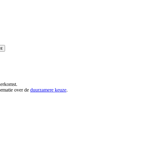
nt
herkomst.
ormatie over de
duurzamere keuze
.