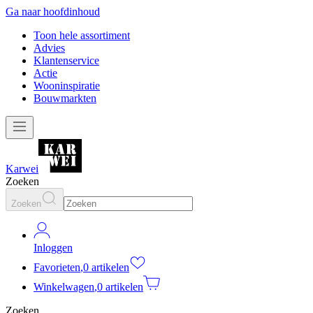
Ga naar hoofdinhoud
Toon hele assortiment
Advies
Klantenservice
Actie
Wooninspiratie
Bouwmarkten
Karwei
Zoeken
Zoeken
Inloggen
Favorieten
,
0 artikelen
Winkelwagen
,
0 artikelen
Zoeken