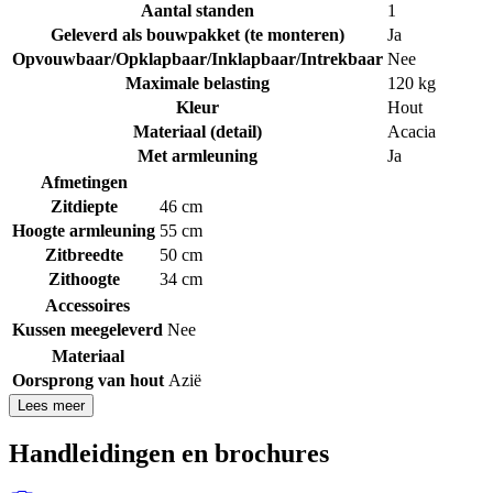
Aantal standen
1
Geleverd als bouwpakket (te monteren)
Ja
Opvouwbaar/Opklapbaar/Inklapbaar/Intrekbaar
Nee
Maximale belasting
120 kg
Kleur
Hout
Materiaal (detail)
Acacia
Met armleuning
Ja
Afmetingen
Zitdiepte
46 cm
Hoogte armleuning
55 cm
Zitbreedte
50 cm
Zithoogte
34 cm
Accessoires
Kussen meegeleverd
Nee
Materiaal
Oorsprong van hout
Azië
Lees meer
Handleidingen en brochures