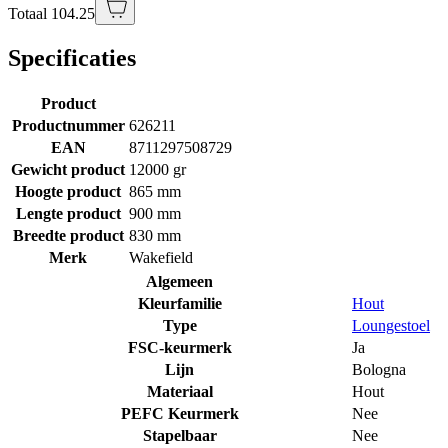
Totaal 104.25
Specificaties
Product
Productnummer
626211
EAN
8711297508729
Gewicht product
12000 gr
Hoogte product
865 mm
Lengte product
900 mm
Breedte product
830 mm
Merk
Wakefield
Algemeen
Kleurfamilie
Hout
Type
Loungestoel
FSC-keurmerk
Ja
Lijn
Bologna
Materiaal
Hout
PEFC Keurmerk
Nee
Stapelbaar
Nee