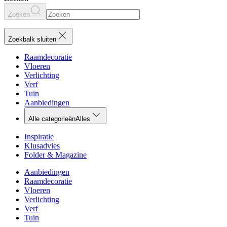
Zoeken
Zoekbalk sluiten
Raamdecoratie
Vloeren
Verlichting
Verf
Tuin
Aanbiedingen
Alle categorieën
Alles
Inspiratie
Klusadvies
Folder & Magazine
Aanbiedingen
Raamdecoratie
Vloeren
Verlichting
Verf
Tuin