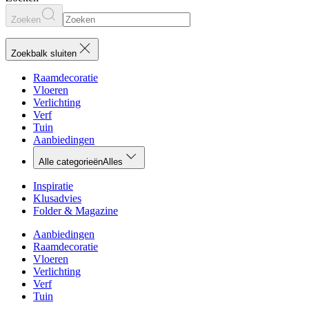
Zoeken
Zoekbalk sluiten
Raamdecoratie
Vloeren
Verlichting
Verf
Tuin
Aanbiedingen
Alle categorieën
Alles
Inspiratie
Klusadvies
Folder & Magazine
Aanbiedingen
Raamdecoratie
Vloeren
Verlichting
Verf
Tuin