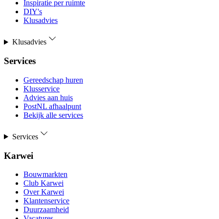
Inspiratie per ruimte
DIY's
Klusadvies
Klusadvies
Services
Gereedschap huren
Klusservice
Advies aan huis
PostNL afhaalpunt
Bekijk alle services
Services
Karwei
Bouwmarkten
Club Karwei
Over Karwei
Klantenservice
Duurzaamheid
Vacatures