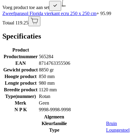
Voeg product toe aan set
Zweefparasol Florida vierkant ecru 250 x 250 cm
+ 95.99
Totaal 119.25
Specificaties
Product
Productnummer
565284
EAN
8714763355506
Gewicht product
8850 gr
Hoogte product
850 mm
Lengte product
980 mm
Breedte product
1120 mm
Type(nummer)
Rotan
Merk
Geen
N P K
9998-9998-9998
Algemeen
Kleurfamilie
Bruin
Type
Loungestoel