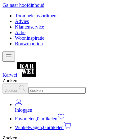
Ga naar hoofdinhoud
Toon hele assortiment
Advies
Klantenservice
Actie
Wooninspiratie
Bouwmarkten
Karwei
Zoeken
Zoeken
Inloggen
Favorieten
,
0 artikelen
Winkelwagen
,
0 artikelen
Zoeken