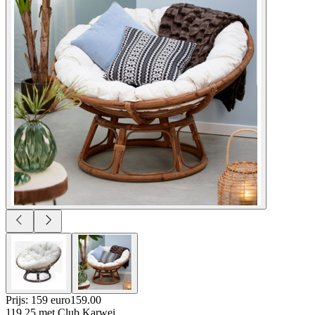
Prijs: 159 euro
159
.
00
119.25
met Club Karwei