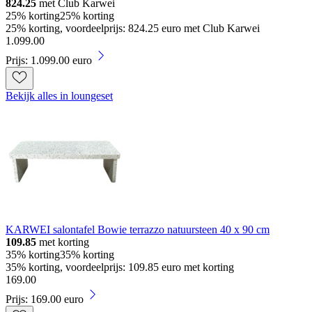
824.25
met Club Karwei
25% korting
25% korting
25% korting, voordeelprijs: 824.25 euro met Club Karwei
1
.
099
.
00
Prijs: 1.099.00 euro
Bekijk alles in loungeset
KARWEI salontafel Bowie terrazzo natuursteen 40 x 90 cm
109.85
met korting
35% korting
35% korting
35% korting, voordeelprijs: 109.85 euro met korting
169
.
00
Prijs: 169.00 euro