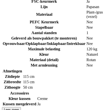
FSC-keurmerk
Ja
Lijn
Papasan
Plant-/gras
Materiaal
(vezel)
PEFC Keurmerk
Nee
Stapelbaar
Nee
Aantal standen
1
Geleverd als bouwpakket (te monteren)
Nee
Opvouwbaar/Opklapbaar/Inklapbaar/Intrekbaar
Nee
Maximale belasting
120 kg
Kleur
Naturel
Materiaal (detail)
Rotan
Met armleuning
Nee
Afmetingen
Zitdiepte
115 cm
Zitbreedte
115 cm
Zithoogte
50 cm
Accessoires
Kleur kussen
Creme
Kussen meegeleverd
Ja
Lees meer