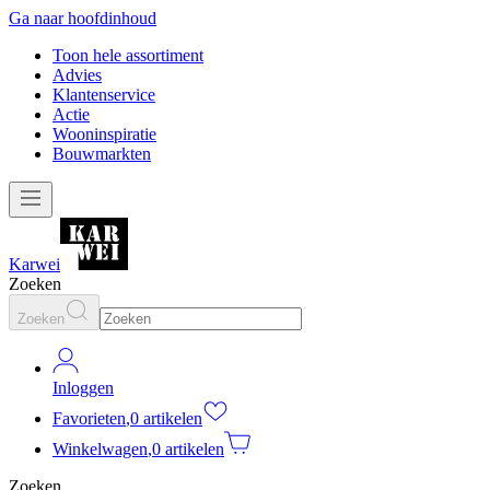
Ga naar hoofdinhoud
Toon hele assortiment
Advies
Klantenservice
Actie
Wooninspiratie
Bouwmarkten
Karwei
Zoeken
Zoeken
Inloggen
Favorieten
,
0 artikelen
Winkelwagen
,
0 artikelen
Zoeken