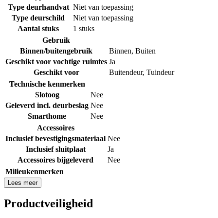
Type deurhandvat
Niet van toepassing
Type deurschild
Niet van toepassing
Aantal stuks
1 stuks
Gebruik
Binnen/buitengebruik
Binnen
,
Buiten
Geschikt voor vochtige ruimtes
Ja
Geschikt voor
Buitendeur
,
Tuindeur
Technische kenmerken
Slotoog
Nee
Geleverd incl. deurbeslag
Nee
Smarthome
Nee
Accessoires
Inclusief bevestigingsmateriaal
Nee
Inclusief sluitplaat
Ja
Accessoires bijgeleverd
Nee
Milieukenmerken
Lees meer
Productveiligheid