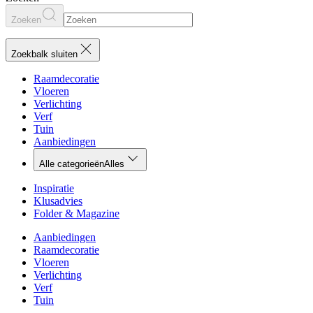
Zoeken
Zoekbalk sluiten
Raamdecoratie
Vloeren
Verlichting
Verf
Tuin
Aanbiedingen
Alle categorieën
Alles
Inspiratie
Klusadvies
Folder & Magazine
Aanbiedingen
Raamdecoratie
Vloeren
Verlichting
Verf
Tuin