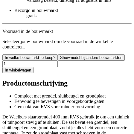
Vandaag besteld, dinsdag 11 augustus in huis
Bezorgd in bouwmarkt
gratis
Voorraad in de bouwmarkt
Selecteer jouw bouwmarkt om de voorraad in de winkel te
controleren.
In welke bouwmarkt te koop?
Showmodel bij andere bouwmarkten
In winkelwagen
Productomschrijving
Compleet met grendel, sluitbeugel en grondplaat
Eenvoudig te bevestigen in voorgeboorde gaten
Gemaakt van RVS voor minder roestvorming
De Waelbers staartgrendel 400 mm RVS gebruik je om een tuinhek
of tuinpoort stevig af te sluiten. De set bevat een grendel, een
sluitbeugel en een grondplaat, zodat je alles hebt voor een correcte
montage. Je zet de grondplaat vast met schroeven in de