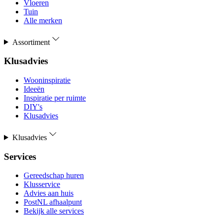
Vloeren
Tuin
Alle merken
Assortiment
Klusadvies
Wooninspiratie
Ideeën
Inspiratie per ruimte
DIY's
Klusadvies
Klusadvies
Services
Gereedschap huren
Klusservice
Advies aan huis
PostNL afhaalpunt
Bekijk alle services