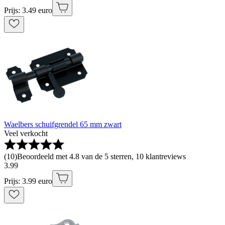
Prijs: 3.49 euro
Waelbers schuifgrendel 65 mm zwart
Veel verkocht
(
10
)
Beoordeeld met 4.8 van de 5 sterren, 10 klantreviews
3
.
99
Prijs: 3.99 euro