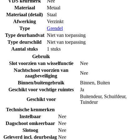
VDS keurmerk
Nee
Materiaal
Metaal
Materiaal (detail)
Staal
Afwerking
Verzinkt
Type
Grendel
Type deurhandvat
Niet van toepassing
Type deurschild
Niet van toepassing
Aantal stuks
1 stuks
Gebruik
Slot voorzien van wisselfunctie
Nee
Nachtschoot voorzien van
Nee
zaagbeveiliging
Binnen/buitengebruik
Binnen
,
Buiten
Geschikt voor vochtige ruimtes
Ja
Buitendeur
,
Schuifdeur
,
Geschikt voor
Tuindeur
Technische kenmerken
Instelbaar
Nee
Dagschoot omkeerbaar
Nee
Slotoog
Nee
Geleverd incl. deurbeslag
Nee