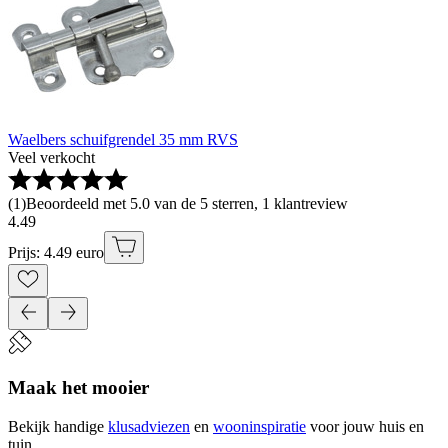
Waelbers schuifgrendel 35 mm RVS
Veel verkocht
(
1
)
Beoordeeld met 5.0 van de 5 sterren, 1 klantreview
4
.
49
Prijs: 4.49 euro
Maak het mooier
Bekijk handige
klusadviezen
en
wooninspiratie
voor jouw huis en
tuin.