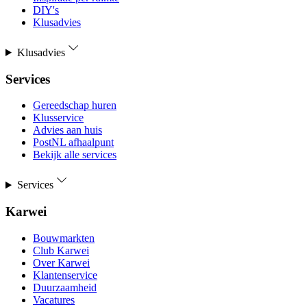
DIY's
Klusadvies
Klusadvies
Services
Gereedschap huren
Klusservice
Advies aan huis
PostNL afhaalpunt
Bekijk alle services
Services
Karwei
Bouwmarkten
Club Karwei
Over Karwei
Klantenservice
Duurzaamheid
Vacatures