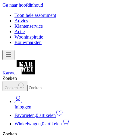
Ga naar hoofdinhoud
Toon hele assortiment
Advies
Klantenservice
Actie
Wooninspiratie
Bouwmarkten
Karwei
Zoeken
Zoeken
Inloggen
Favorieten
,
0 artikelen
Winkelwagen
,
0 artikelen
Zoeken