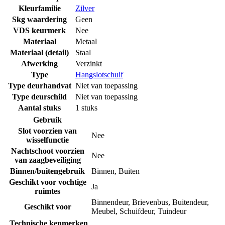
Kleurfamilie
Zilver
Skg waardering
Geen
VDS keurmerk
Nee
Materiaal
Metaal
Materiaal (detail)
Staal
Afwerking
Verzinkt
Type
Hangslotschuif
Type deurhandvat
Niet van toepassing
Type deurschild
Niet van toepassing
Aantal stuks
1 stuks
Gebruik
Slot voorzien van
Nee
wisselfunctie
Nachtschoot voorzien
Nee
van zaagbeveiliging
Binnen/buitengebruik
Binnen
,
Buiten
Geschikt voor vochtige
Ja
ruimtes
Binnendeur
,
Brievenbus
,
Buitendeur
,
Geschikt voor
Meubel
,
Schuifdeur
,
Tuindeur
Technische kenmerken