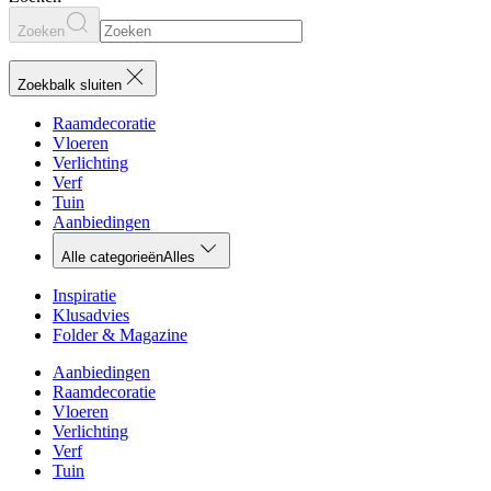
Zoeken
Zoekbalk sluiten
Raamdecoratie
Vloeren
Verlichting
Verf
Tuin
Aanbiedingen
Alle categorieën
Alles
Inspiratie
Klusadvies
Folder & Magazine
Aanbiedingen
Raamdecoratie
Vloeren
Verlichting
Verf
Tuin