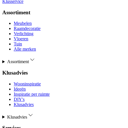
Klusservice
Assortiment
Meubelen
Raamdecoratie
Verlichting
Vloeren
Tuin
Alle merken
Assortiment
Klusadvies
Wooninspiratie
Ideeën
Inspiratie per ruimte
DIY's
Klusadvies
Klusadvies
Services