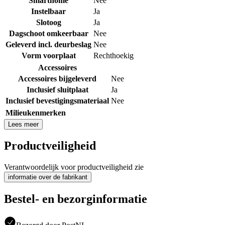
Smarthome
Nee
Instelbaar
Ja
Slotoog
Ja
Dagschoot omkeerbaar
Nee
Geleverd incl. deurbeslag
Nee
Vorm voorplaat
Rechthoekig
Accessoires
Accessoires bijgeleverd
Nee
Inclusief sluitplaat
Ja
Inclusief bevestigingsmateriaal
Nee
Milieukenmerken
Lees meer
Productveiligheid
Verantwoordelijk voor productveiligheid zie
informatie over de fabrikant
Bestel- en bezorginformatie