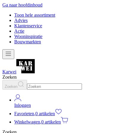
Ga naar hoofdinhoud
Toon hele assortiment
Advies
Klantenservice
Actie
Wooninspiratie
Bouwmarkten
Karwei
Zoeken
Zoeken
Inloggen
Favorieten
,
0 artikelen
Winkelwagen
,
0 artikelen
Zoeken