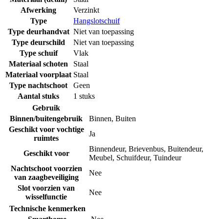
Afwerking
Verzinkt
Type
Hangslotschuif
Type deurhandvat
Niet van toepassing
Type deurschild
Niet van toepassing
Type schuif
Vlak
Materiaal schoten
Staal
Materiaal voorplaat
Staal
Type nachtschoot
Geen
Aantal stuks
1 stuks
Gebruik
Binnen/buitengebruik
Binnen
,
Buiten
Geschikt voor vochtige
Ja
ruimtes
Binnendeur
,
Brievenbus
,
Buitendeur
,
Geschikt voor
Meubel
,
Schuifdeur
,
Tuindeur
Nachtschoot voorzien
Nee
van zaagbeveiliging
Slot voorzien van
Nee
wisselfunctie
Technische kenmerken