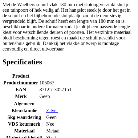
Met de Waelbers schuif vlak 180 mm met slotoog verzinkt sluit je
een tuinpoort of hek veilig af. Het hangslot steek je door het gat in
de schuif en het bijbehorende sluitplaatje zodat de deur stevig
vergrendeld blijft. De schuif heeft een lengte van 180 mm en is
beschikbaar in andere formaten zodat je altijd een passende lengte
kiest voor verschillende deuren of poorten. Het verzinkte materiaal
biedt bescherming tegen roest en maakt de schuif geschikt voor
buitenshuis gebruik. Dankzij het vlakke ontwerp is montage
eenvoudig en direct uitvoerbaar.
Specificaties
Product
Productnummer
105067
EAN
8712513057151
Merk
Geen
Algemeen
Kleurfamilie
Zilver
Skg waardering
Geen
VDS keurmerk
Nee
Materiaal
Metaal
Materiaal (detail)
Staal