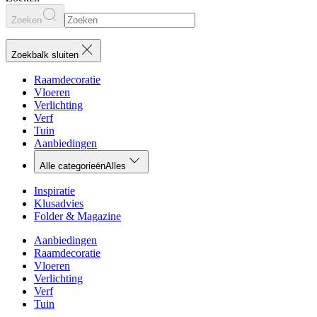
Zoeken
Zoekbalk sluiten
Raamdecoratie
Vloeren
Verlichting
Verf
Tuin
Aanbiedingen
Alle categorieën
Alles
Inspiratie
Klusadvies
Folder & Magazine
Aanbiedingen
Raamdecoratie
Vloeren
Verlichting
Verf
Tuin