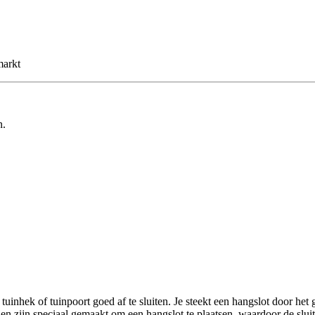
markt
n.
ek of tuinpoort goed af te sluiten. Je steekt een hangslot door het gat
te en zijn speciaal gemaakt om een hangslot te plaatsen, waardoor de slu