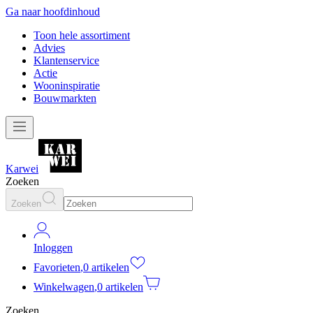
Ga naar hoofdinhoud
Toon hele assortiment
Advies
Klantenservice
Actie
Wooninspiratie
Bouwmarkten
Karwei
Zoeken
Zoeken
Inloggen
Favorieten
,
0 artikelen
Winkelwagen
,
0 artikelen
Zoeken