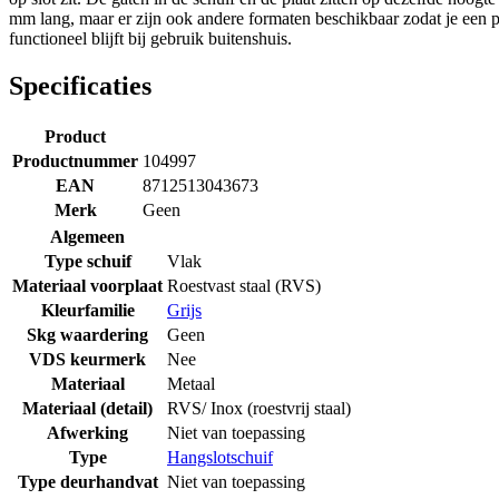
mm lang, maar er zijn ook andere formaten beschikbaar zodat je een p
functioneel blijft bij gebruik buitenshuis.
Specificaties
Product
Productnummer
104997
EAN
8712513043673
Merk
Geen
Algemeen
Type schuif
Vlak
Materiaal voorplaat
Roestvast staal (RVS)
Kleurfamilie
Grijs
Skg waardering
Geen
VDS keurmerk
Nee
Materiaal
Metaal
Materiaal (detail)
RVS/ Inox (roestvrij staal)
Afwerking
Niet van toepassing
Type
Hangslotschuif
Type deurhandvat
Niet van toepassing