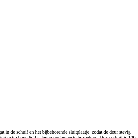
 in de schuif en het bijbehorende sluitplaatje, zodat de deur stevig
iting extra beveiligd is tegen ongewenste bezoekers. Deze schuif is 100