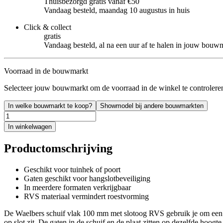
Thuisbezorgd gratis vanaf €50
Vandaag besteld, maandag 10 augustus in huis
Click & collect
gratis
Vandaag besteld, al na een uur af te halen in jouw bouw
Voorraad in de bouwmarkt
Selecteer jouw bouwmarkt om de voorraad in de winkel te controlere
In welke bouwmarkt te koop?
Showmodel bij andere bouwmarkten
In winkelwagen
Productomschrijving
Geschikt voor tuinhek of poort
Gaten geschikt voor hangslotbeveiliging
In meerdere formaten verkrijgbaar
RVS materiaal vermindert roestvorming
De Waelbers schuif vlak 100 mm met slotoog RVS gebruik je om een tuinh
op slot zit. De gaten in de schuif en de plaat zitten op dezelfde hoog