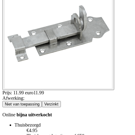
Prijs: 11.99 euro
11
.
99
Afwerking
:
Niet van toepassing
Verzinkt
Online
bijna uitverkocht
Thuisbezorgd
€4.95