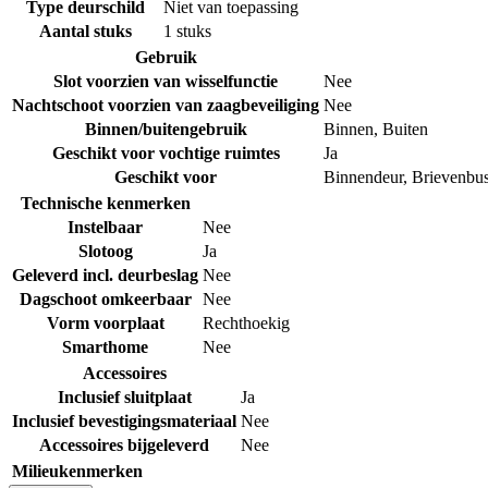
Type deurschild
Niet van toepassing
Aantal stuks
1 stuks
Gebruik
Slot voorzien van wisselfunctie
Nee
Nachtschoot voorzien van zaagbeveiliging
Nee
Binnen/buitengebruik
Binnen
,
Buiten
Geschikt voor vochtige ruimtes
Ja
Geschikt voor
Binnendeur
,
Brievenbu
Technische kenmerken
Instelbaar
Nee
Slotoog
Ja
Geleverd incl. deurbeslag
Nee
Dagschoot omkeerbaar
Nee
Vorm voorplaat
Rechthoekig
Smarthome
Nee
Accessoires
Inclusief sluitplaat
Ja
Inclusief bevestigingsmateriaal
Nee
Accessoires bijgeleverd
Nee
Milieukenmerken