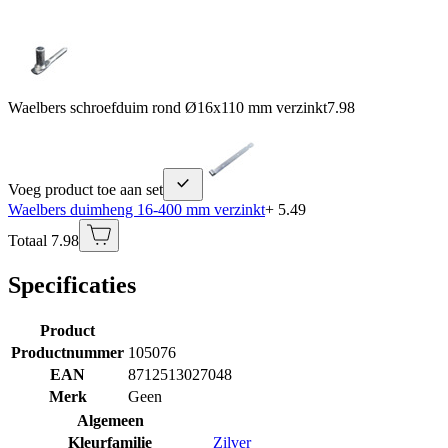
Waelbers schroefduim rond Ø16x110 mm verzinkt
7.98
Voeg product toe aan set
Waelbers duimheng 16-400 mm verzinkt
+ 5.49
Totaal 7.98
Specificaties
Product
Productnummer
105076
EAN
8712513027048
Merk
Geen
Algemeen
Kleurfamilie
Zilver