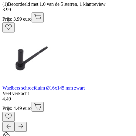
(
1
)
Beoordeeld met 1.0 van de 5 sterren, 1 klantreview
3
.
99
Prijs: 3.99 euro
Waelbers schroefduim Ø16x145 mm zwart
Veel verkocht
4
.
49
Prijs: 4.49 euro