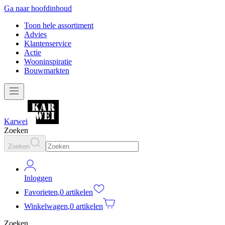
Ga naar hoofdinhoud
Toon hele assortiment
Advies
Klantenservice
Actie
Wooninspiratie
Bouwmarkten
Karwei
Zoeken
Zoeken
Inloggen
Favorieten
,
0 artikelen
Winkelwagen
,
0 artikelen
Zoeken