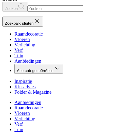
Zoeken
Zoekbalk sluiten
Raamdecoratie
Vloeren
Verlichting
Verf
Tuin
Aanbiedingen
Alle categorieën
Alles
Inspiratie
Klusadvies
Folder & Magazine
Aanbiedingen
Raamdecoratie
Vloeren
Verlichting
Verf
Tuin