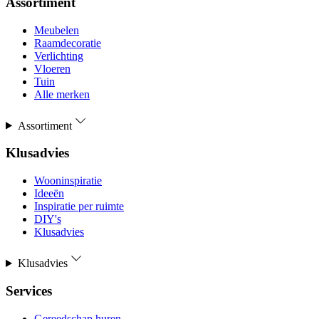
Assortiment
Meubelen
Raamdecoratie
Verlichting
Vloeren
Tuin
Alle merken
Assortiment
Klusadvies
Wooninspiratie
Ideeën
Inspiratie per ruimte
DIY's
Klusadvies
Klusadvies
Services
Gereedschap huren