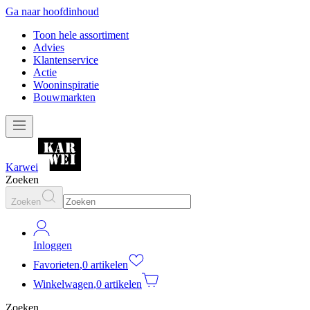
Ga naar hoofdinhoud
Toon hele assortiment
Advies
Klantenservice
Actie
Wooninspiratie
Bouwmarkten
Karwei
Zoeken
Zoeken
Inloggen
Favorieten
,
0 artikelen
Winkelwagen
,
0 artikelen
Zoeken