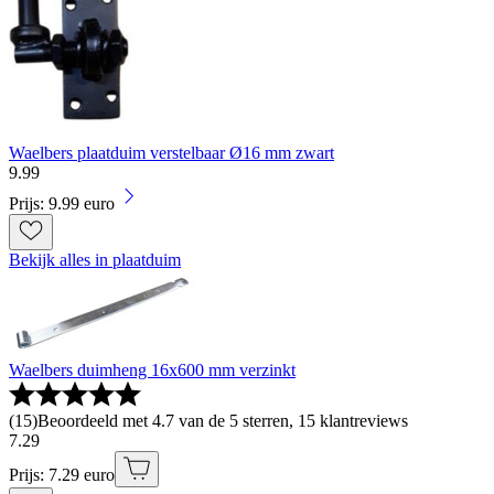
Waelbers plaatduim verstelbaar Ø16 mm zwart
9
.
99
Prijs: 9.99 euro
Bekijk alles in plaatduim
Waelbers duimheng 16x600 mm verzinkt
(
15
)
Beoordeeld met 4.7 van de 5 sterren, 15 klantreviews
7
.
29
Prijs: 7.29 euro