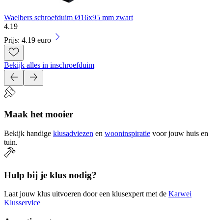
Waelbers schroefduim Ø16x95 mm zwart
4
.
19
Prijs: 4.19 euro
Bekijk alles in inschroefduim
Maak het mooier
Bekijk handige
klusadviezen
en
wooninspiratie
voor jouw huis en
tuin.
Hulp bij je klus nodig?
Laat jouw klus uitvoeren door een klusexpert met de
Karwei
Klusservice