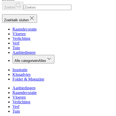
Zoeken
Zoekbalk sluiten
Raamdecoratie
Vloeren
Verlichting
Verf
Tuin
Aanbiedingen
Alle categorieën
Alles
Inspiratie
Klusadvies
Folder & Magazine
Aanbiedingen
Raamdecoratie
Vloeren
Verlichting
Verf
Tuin