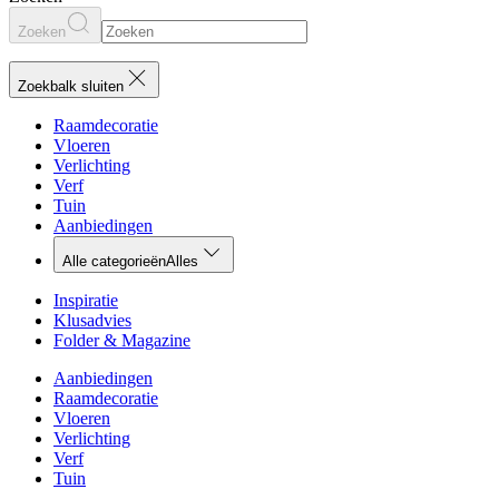
Zoeken
Zoekbalk sluiten
Raamdecoratie
Vloeren
Verlichting
Verf
Tuin
Aanbiedingen
Alle categorieën
Alles
Inspiratie
Klusadvies
Folder & Magazine
Aanbiedingen
Raamdecoratie
Vloeren
Verlichting
Verf
Tuin