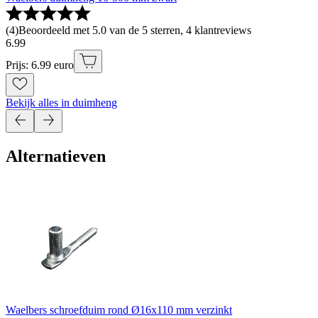
(
4
)
Beoordeeld met 5.0 van de 5 sterren, 4 klantreviews
6
.
99
Prijs: 6.99 euro
Bekijk alles in duimheng
Alternatieven
Waelbers schroefduim rond Ø16x110 mm verzinkt