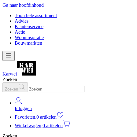
Ga naar hoofdinhoud
Toon hele assortiment
Advies
Klantenservice
Actie
Wooninspiratie
Bouwmarkten
Karwei
Zoeken
Zoeken
Inloggen
Favorieten
,
0 artikelen
Winkelwagen
,
0 artikelen
Zoeken