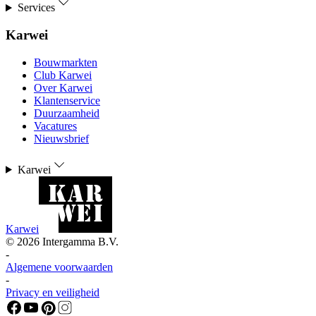
Services
Karwei
Bouwmarkten
Club Karwei
Over Karwei
Klantenservice
Duurzaamheid
Vacatures
Nieuwsbrief
Karwei
Karwei
©
2026
Intergamma B.V.
-
Algemene voorwaarden
-
Privacy en veiligheid