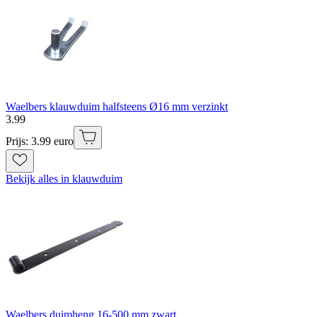
Waelbers klauwduim halfsteens Ø16 mm verzinkt
3
.
99
Prijs: 3.99 euro
Bekijk alles in klauwduim
Waelbers duimheng 16-500 mm zwart